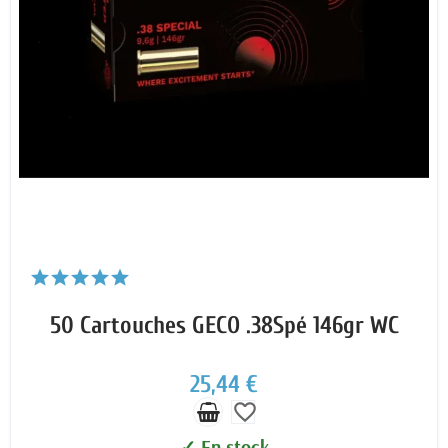
50 Cartouches GECO .38Spé 146gr WC
25,44 €
favorite_border
✓ En stock