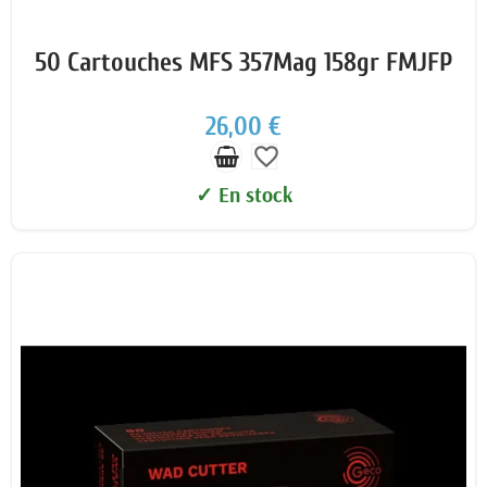
50 Cartouches MFS 357Mag 158gr FMJFP
26,00 €
favorite_border
✓ En stock