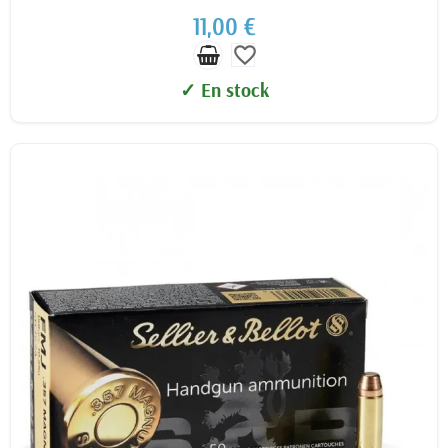
11,00 €
favorite_border
✓ En stock