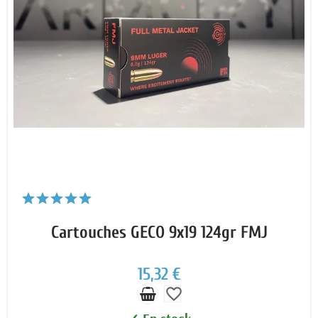
Cartouches GECO 9x19 124gr FMJ
15,32 €
favorite_border