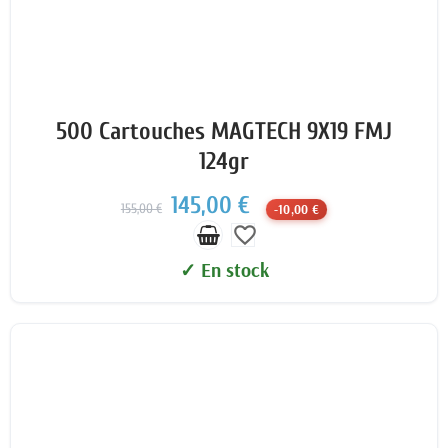
500 Cartouches MAGTECH 9X19 FMJ
124gr
145,00 €
155,00 €
-10,00 €
favorite_border
✓ En stock