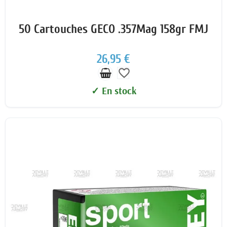
50 Cartouches GECO .357Mag 158gr FMJ
26,95 €
favorite_border
✓ En stock