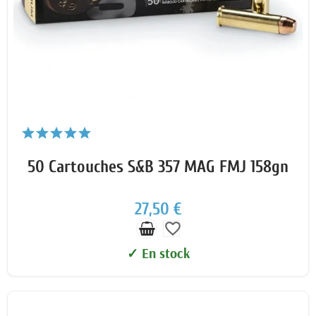
50 Cartouches S&B 357 MAG FMJ 158gn
27,50 €
favorite_border
✓ En stock