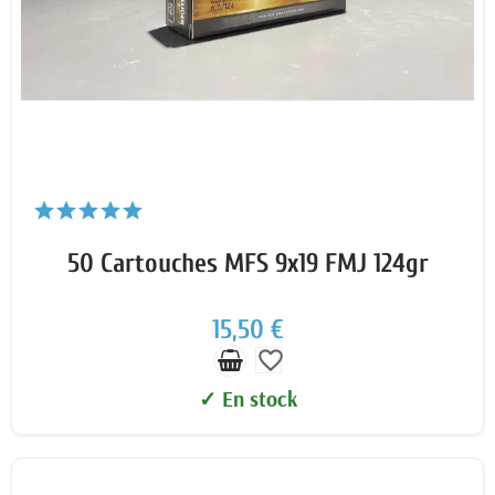
50 Cartouches MFS 9x19 FMJ 124gr
15,50 €
favorite_border
✓ En stock