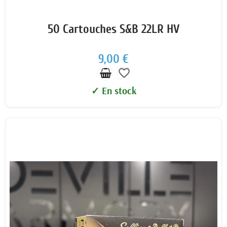
50 Cartouches S&B 22LR HV
9,00 €
favorite_border
✓ En stock