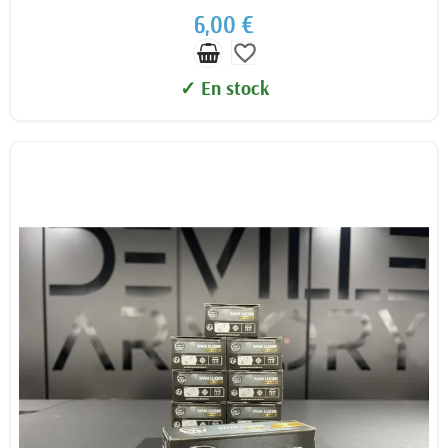
6,00 €
favorite_border
✓ En stock