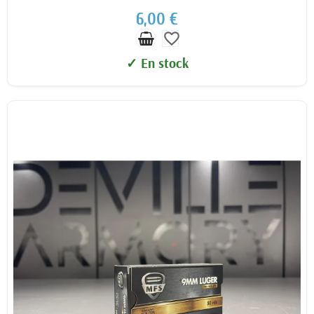
6,00 €
favorite_border
✓ En stock