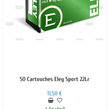
50 Cartouches Eley Sport 22Lr
11,50 €
favorite_border
✓ En stock