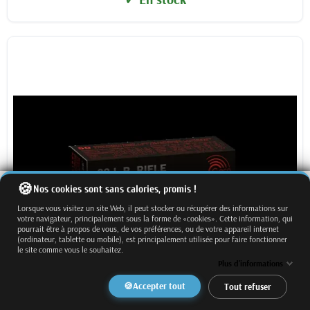
Nos cookies sont sans calories, promis !
Lorsque vous visitez un site Web, il peut stocker ou récupérer des informations sur
votre navigateur, principalement sous la forme de «cookies». Cette information, qui
pourrait être à propos de vous, de vos préférences, ou de votre appareil internet
(ordinateur, tablette ou mobile), est principalement utilisée pour faire fonctionner
le site comme vous le souhaitez.
Plus d'informations
Accepter tout
Tout refuser