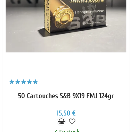
50 Cartouches S&B 9X19 FMJ 124gr
15,50 €
favorite_border
✓ En stock