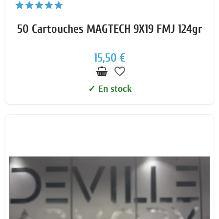
50 Cartouches MAGTECH 9X19 FMJ 124gr
15,50 €
favorite_border
✓ En stock