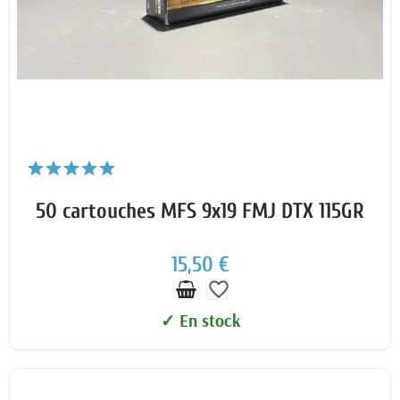
50 cartouches MFS 9x19 FMJ DTX 115GR
15,50 €
favorite_border
✓ En stock