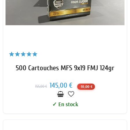
500 Cartouches MFS 9x19 FMJ 124gr
145,00 €
155,00 €
-10,00 €
favorite_border
✓ En stock