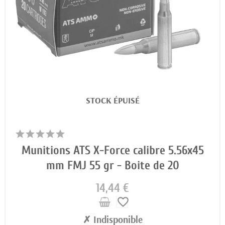
STOCK ÉPUISÉ
Munitions ATS X-Force calibre 5.56x45
mm FMJ 55 gr - Boite de 20
14,44 €
favorite_border
✗ Indisponible