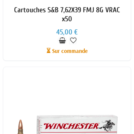
Cartouches S&B 7,62X39 FMJ 8G VRAC
x50
45,00 €
favorite_border
⏳ Sur commande