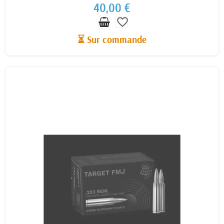
40,00 €
favorite_border
⏳ Sur commande