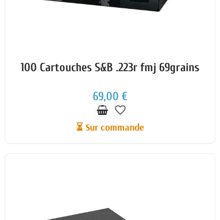
100 Cartouches S&B .223r fmj 69grains
69,00 €
favorite_border
⏳ Sur commande