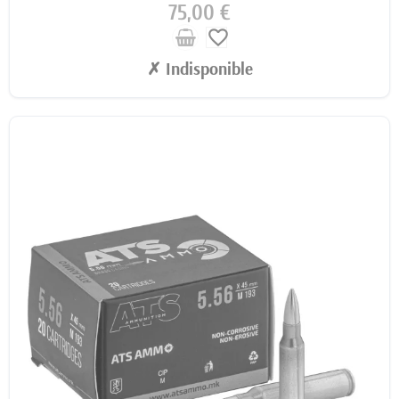
75,00 €
favorite_border
✗ Indisponible