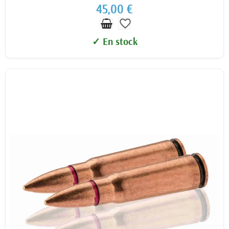
45,00 €
favorite_border
✓ En stock