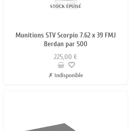
STOCK ÉPUISÉ
Munitions STV Scorpio 7.62 x 39 FMJ
Berdan par 500
225,00 €
favorite_border
✗ Indisponible