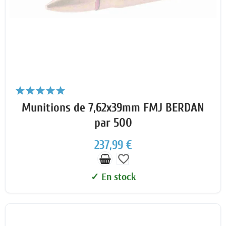
Munitions de 7,62x39mm FMJ BERDAN
par 500
237,99 €
favorite_border
✓ En stock