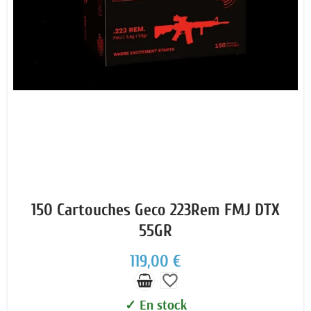
150 Cartouches Geco 223Rem FMJ DTX
55GR
119,00 €
favorite_border
✓ En stock