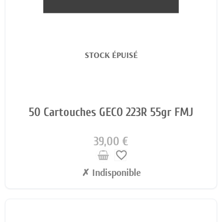
STOCK ÉPUISÉ
50 Cartouches GECO 223R 55gr FMJ
39,00 €
favorite_border
✗ Indisponible