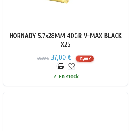
HORNADY 5.7x28MM 40GR V-MAX BLACK
X25
37,00 €
50,00 €
-13,00 €
favorite_border
✓ En stock