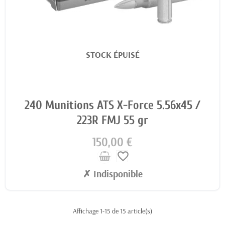
STOCK ÉPUISÉ
240 Munitions ATS X-Force 5.56x45 /
223R FMJ 55 gr
150,00 €
favorite_border
✗ Indisponible
Affichage 1-15 de 15 article(s)