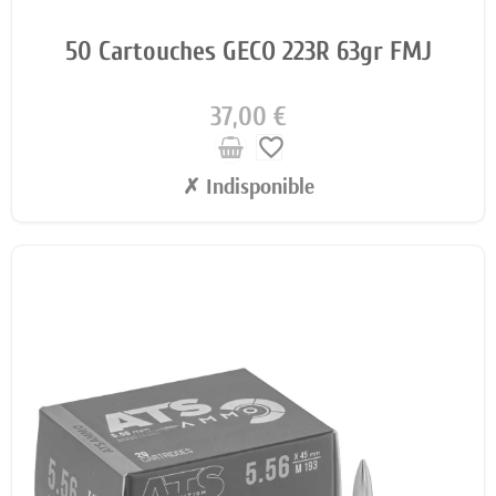
50 Cartouches GECO 223R 63gr FMJ
37,00 €
favorite_border
✗ Indisponible