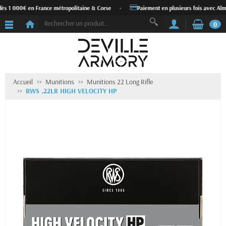
dès 1 000€ en France métropolitaine & Corse
•
Paiement en plusieurs fois avec Alm
0
Accueil
Munitions
Munitions 22 Long Rifle
RWS .22LR HIGH VELOCITY HP