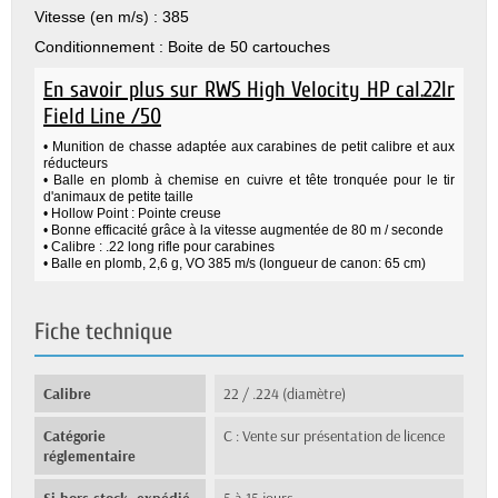
Vitesse (en m/s) :
385
Conditionnement :
Boite de 50 cartouches
En savoir plus sur RWS High Velocity HP cal.22lr
Field Line /50
• Munition de chasse adaptée aux carabines de petit calibre et aux
réducteurs
• Balle en plomb à chemise en cuivre et tête tronquée pour le tir
d'animaux de petite taille
• Hollow Point : Pointe creuse
• Bonne efficacité grâce à la vitesse augmentée de 80 m / seconde
• Calibre : .22 long rifle pour carabines
• Balle en plomb, 2,6 g, VO 385 m/s (longueur de canon: 65 cm)
Fiche technique
Calibre
22 / .224 (diamètre)
Catégorie
C : Vente sur présentation de licence
réglementaire
Si hors stock, expédié
5 à 15 jours