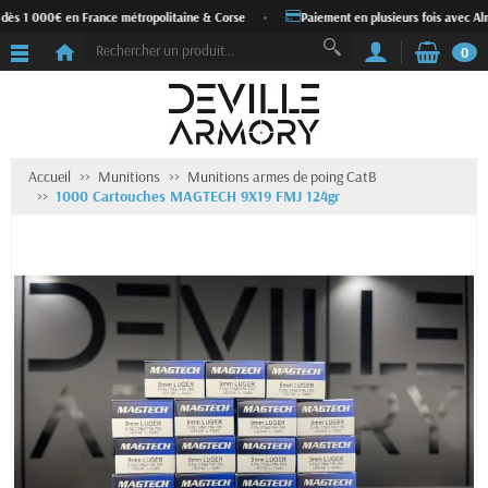
 dès 1 000€ en France métropolitaine & Corse
•
Paiement en plusieurs fois avec Alm
0
Accueil
Munitions
Munitions armes de poing CatB
1000 Cartouches MAGTECH 9X19 FMJ 124gr