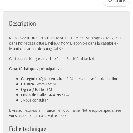
favorite_border
Description
Retrouvez 1000 Cartouches MAGTECH 9X19 FMJ 124gr de Magtech
dans notre catalogue Deville Armory. Disponible dans la catégorie «
Munitions armes de poing CatB ».
Cartouches Magtech calibre 9 mm Full Métal Jacket.
Caractéristiques principales :
Catégorie réglementaire
: B: Vente soumise à autorisation
Calibre
: 9mm / 9x19
Ogive / Balle
: FMJ
Poids de balle GRAINS
: 124
: Nous consulter
Livraison express en France métropolitaine. Notre équipe spécialisée
vous accompagne dans votre choix.
Fiche technique