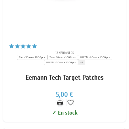
12 VARIANTES
Tan - 30mm x 1000pcs.
Tan - 40mm x 1000pcs.
GREEN - 40mm x 1000pcs.
GREEN - 30mm x 1000pcs.
+8
Eemann Tech Target Patches
5,00 €
favorite_border
✓ En stock