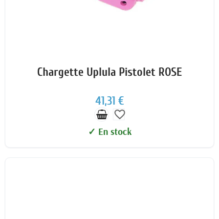
Chargette Uplula Pistolet ROSE
41,31 €
favorite_border
✓ En stock