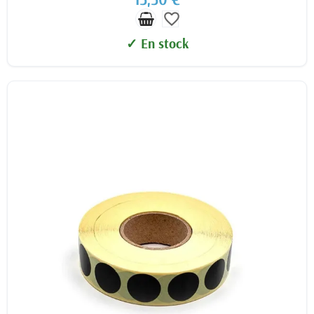
favorite_border
✓ En stock