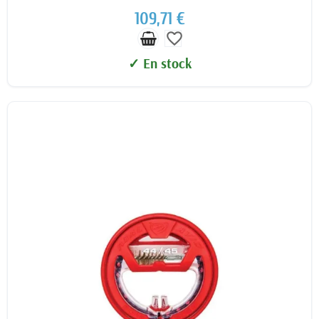
109,71 €
favorite_border
✓ En stock