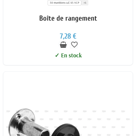
50 munitions cal. 45 ACP
+6
Boîte de rangement
7,28 €
favorite_border
✓ En stock