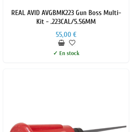
REAL AVID AVGBMK223 Gun Boss Multi-
Kit - .223CAL/5.56MM
55,00 €
favorite_border
✓ En stock