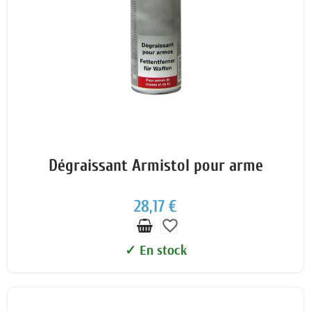
Dégraissant Armistol pour arme
28,17 €
favorite_border
✓ En stock