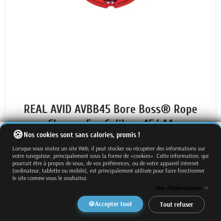
REAL AVID AVBB45 Bore Boss® Rope
Cleaner For Caliber .45/.44
Nos cookies sont sans calories, promis !
24,29 €
Lorsque vous visitez un site Web, il peut stocker ou récupérer des informations sur
votre navigateur, principalement sous la forme de «cookies». Cette information, qui
favorite_border
pourrait être à propos de vous, de vos préférences, ou de votre appareil internet
(ordinateur, tablette ou mobile), est principalement utilisée pour faire fonctionner
✓ En stock
le site comme vous le souhaitez.
Plus d'informations
Accepter tout
Tout refuser