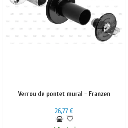
Verrou de pontet mural - Franzen
26,77 €
favorite_border