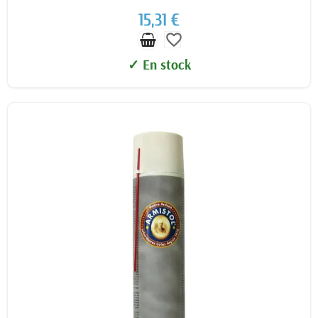
15,31 €
favorite_border
✓ En stock