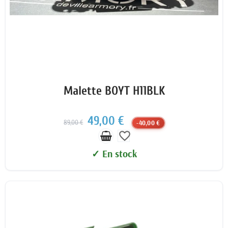
Malette BOYT H11BLK
49,00 €
89,00 €
-40,00 €
favorite_border
✓ En stock