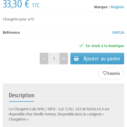
33,30 €
TTC
Marque :
Maglula
Chargette pour ar15
Référence
100326
En stock à la boutique
Ajouter au panier
favorite_border
Description
Le Chargette Lula M16 / AR15 - Cal. 5,56/. 223 de MAGLULA est
disponible chez Deville Armory. Disponible dans la catégorie «
Chargettes ».