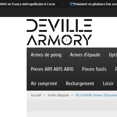
 en France métropolitaine & Corse
•
Paiement en plusieurs fois avec Alm
Armes de poing
Armes d'épaule
Opt
Pieces AR9 AR15 AR10
Pieces fusils
Air comprimé
Rechargement
Loisir
Accueil
Armes d'épaule
OCCASION Armes d'épaul