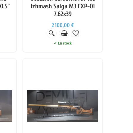
0.5"
Izhmash Saiga M3 EXP-01
7.62x39
2 100,00 €
favorite_border
✓ En stock