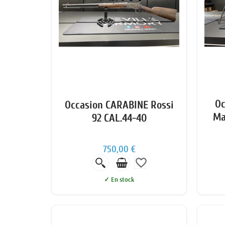
Oc
Occasion CARABINE Rossi
Ma
92 CAL.44-40
750,00 €
favorite_border
✓ En stock