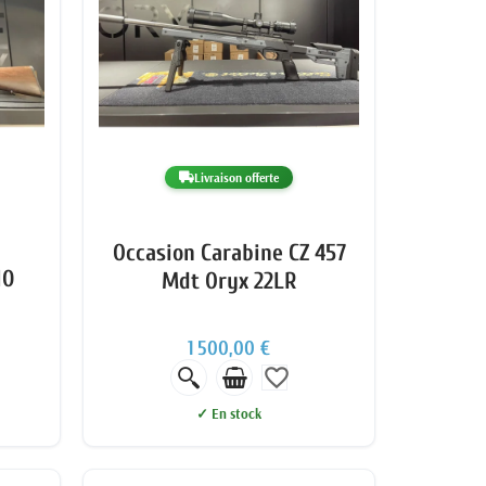
Livraison offerte
Occasion Carabine CZ 457
10
Mdt Oryx 22LR
1 500,00 €
favorite_border
✓ En stock