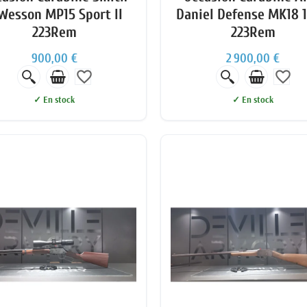
Wesson MP15 Sport II
Daniel Defense MK18 1
223Rem
223Rem
900,00 €
2 900,00 €
favorite_border
favorite_border
✓ En stock
✓ En stock