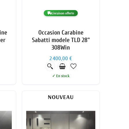
Livraison offerte
ine
Occasion Carabine
er
Sabatti modele TLD 28"
308Win
2 400,00 €
favorite_border
✓ En stock
NOUVEAU