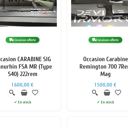
Livraison offerte
Livraison offerte
casion CARABINE SIG
Occasion Carabine
nurhin FSA MR (Type
Remington 700 7R
540) 222rem
Mag
1 600,00 €
1 500,00 €
favorite_border
favorite_border
✓ En stock
✓ En stock