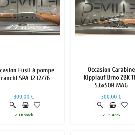
Occasion Carabine
casion Fusil à pompe
Kipplauf Brno ZBK 1
FranchI SPA 12 12/76
5.6x50R MAG
300,00 €
300,00 €
favorite_border
favorite_border
✓ En stock
✓ En stock