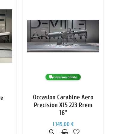
Livraison offerte
Occasion Carabine Aero
le
Precision X15 223 Rrem
16"
1 149,00 €
favorite_border