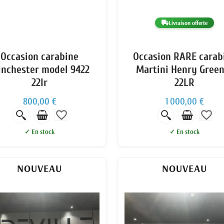
Livraison offerte
Occasion carabine
Occasion RARE carab
nchester model 9422
Martini Henry Green
22lr
22LR
800,00 €
1 000,00 €
favorite_border
favorite_border
✓ En stock
✓ En stock
NOUVEAU
NOUVEAU