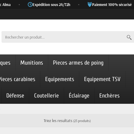
a
•
Expédition sous 24/72h
•
Paiement 100% sécurisé
•
iques
Munitions
Pieces armes de poing
Pieces carabines
Equipements
Equipement TSV
Défense
Coutellerie
Éclairage
Enchères
e
Triez les resultats
(23 produits)