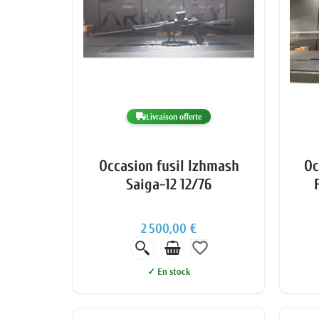
Livraison offerte
Occasion fusil Izhmash
Oc
Saiga-12 12/76
2 500,00 €
favorite_border
✓ En stock