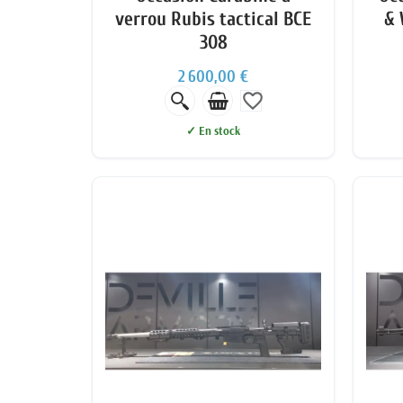
verrou Rubis tactical BCE
& 
308
2 600,00 €
favorite_border
✓ En stock