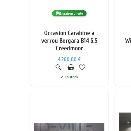
Livraison offerte
Occasion Carabine à
verrou Bergara B14 6.5
Wi
Creedmoor
4 200,00 €
favorite_border
✓ En stock