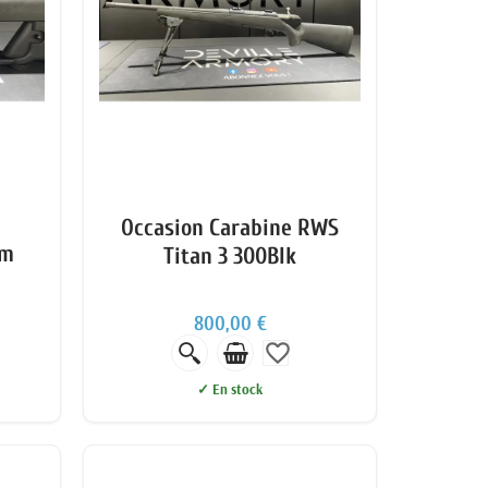
Occasion Carabine RWS
em
Titan 3 300Blk
800,00 €
favorite_border
✓ En stock