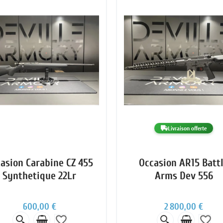
Livraison offerte
asion Carabine CZ 455
Occasion AR15 Batt
Synthetique 22Lr
Arms Dev 556
600,00 €
2 800,00 €
favorite_border
favorite_border