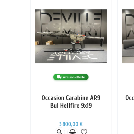
Livraison offerte
Occasion Carabine AR9
Occ
Bul Hellfire 9x19
3 800,00 €
favorite_border