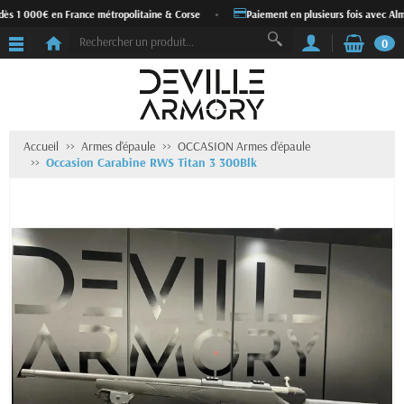
dès 1 000€ en France métropolitaine & Corse
•
Paiement en plusieurs fois avec Alm
0
Accueil
Armes d'épaule
OCCASION Armes d'épaule
Occasion Carabine RWS Titan 3 300Blk