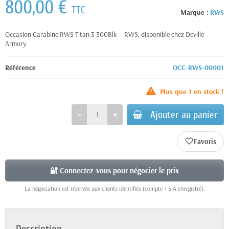
800,00 €
TTC
Marque :
RWS
Occasion Carabine RWS Titan 3 300Blk — RWS, disponible chez Deville
Armory.
Référence
OCC-RWS-00001
Plus que
1
en stock !
Ajouter au panier
favorite_border
🔐 Connectez-vous pour négocier le prix
La négociation est réservée aux clients identifiés (compte + SIA enregistré).
Description