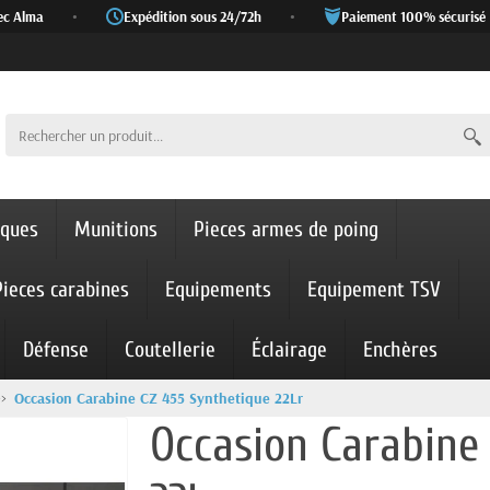
 Alma
•
Expédition sous 24/72h
•
Paiement 100% sécurisé
iques
Munitions
Pieces armes de poing
Pieces carabines
Equipements
Equipement TSV
Défense
Coutellerie
Éclairage
Enchères
Occasion Carabine CZ 455 Synthetique 22Lr
Occasion Carabine