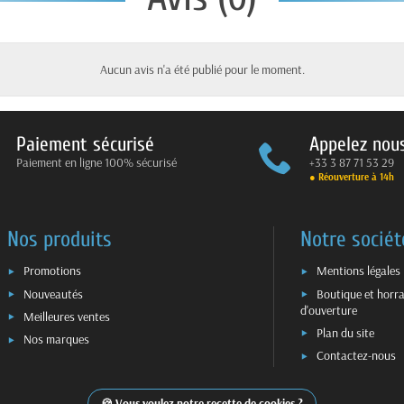
Aucun avis n'a été publié pour le moment.
Paiement sécurisé
Appelez nou
Paiement en ligne 100% sécurisé
+33 3 87 71 53 29
● Réouverture à 14h
Nos produits
Notre sociét
Promotions
Mentions légales
Nouveautés
Boutique et horra
d'ouverture
Meilleures ventes
Plan du site
Nos marques
Contactez-nous
Vous voulez notre recette de cookies ?