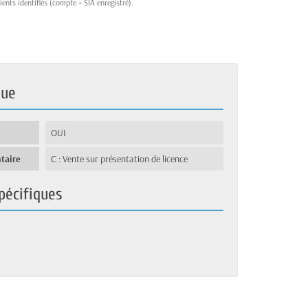
ients identifiés (compte + SIA enregistré).
que
OUI
taire
C : Vente sur présentation de licence
pécifiques