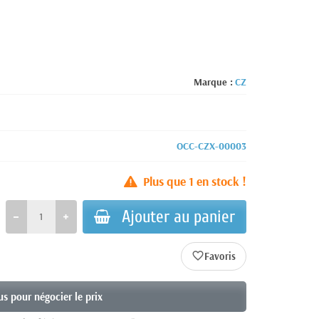
Marque :
CZ
OCC-CZX-00003
Plus que
1
en stock !
Ajouter au panier
favorite_border
s pour négocier le prix