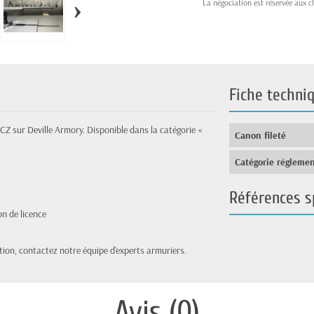
›
La négociation est réservée aux cl
Fiche techni
Z sur Deville Armory. Disponible dans la catégorie «
Canon fileté
Catégorie réglemen
Références s
on de licence
tion, contactez notre équipe d'experts armuriers.
Avis (0)