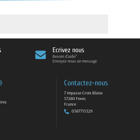
s
Ecrivez nous
Besoin d'aide?
Envoyez nous un message
é
Contactez-nous
7 Impasse Croix Blaise
57280 Feves
ires
France
0387715329