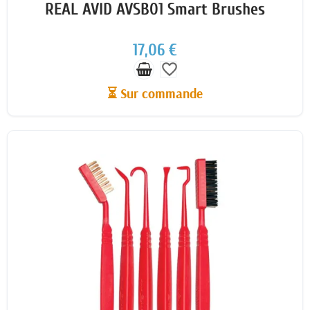
REAL AVID AVSB01 Smart Brushes
17,06 €
favorite_border
⏳ Sur commande