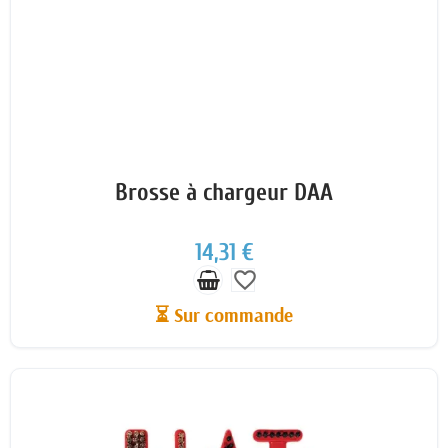
Brosse à chargeur DAA
14,31 €
favorite_border
⏳ Sur commande