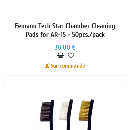
Eemann Tech Star Chamber Cleaning
Pads for AR-15 - 50pcs./pack
30,00 €
favorite_border
⏳ Sur commande