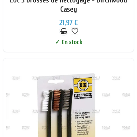
Lot 3 brosses de nettoyage - Birchwood
Casey
21,97 €
favorite_border
✓ En stock