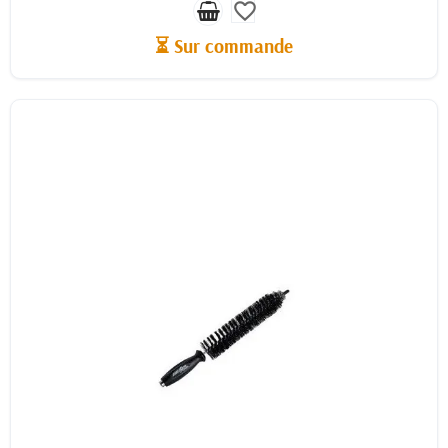
favorite_border
⏳ Sur commande