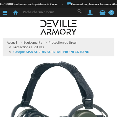
dès 1 000€ en France métropolitaine & Corse
•
Paiement en plusieurs fois avec Alma
0
Accueil
Equipements
Protection du tireur
Protections auditives
Casque MSA SORDIN SUPREME PRO NECK BAND