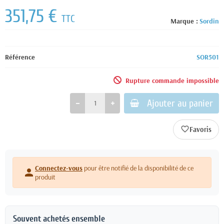
351,75 €
TTC
Marque :
Sordin
Référence
SOR501
Rupture commande impossible
Ajouter au panier
favorite_border
Connectez-vous
pour être notifié de la disponibilité de ce
person
produit
Souvent achetés ensemble