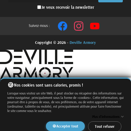
Je veux recevoir la newsletter
Suivez-nous :
Copyright © 2026 -
Deville Armory
Nos cookies sont sans calories, promis !
Lorsque vous visitez un site Web, il peut stocker ou récupérer des informations sur
votre navigateur, principalement sous la forme de «cookies». Cette information, qui
pourrait être à propos de vous, de vos préférences, ou de votre appareil internet
(ordinateur, tablette ou mobile), est principalement utilisée pour faire fonctionner
le site comme vous le souhaitez.
Fermer
Trier par
Plus d'informations
Effacer
Accepter tout
Tout refuser
Appliquer