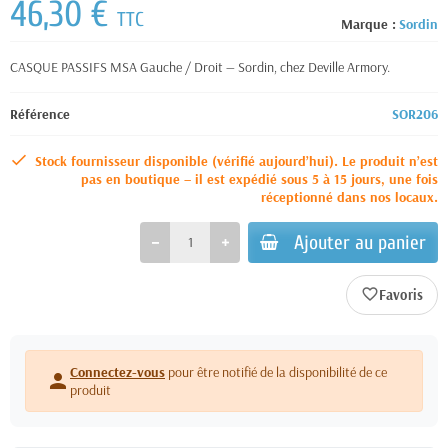
46,30 €
TTC
Marque :
Sordin
CASQUE PASSIFS MSA Gauche / Droit — Sordin, chez Deville Armory.
Référence
SOR206
Stock fournisseur disponible (vérifié aujourd’hui). Le produit n’est
pas en boutique – il est expédié sous 5 à 15 jours, une fois
réceptionné dans nos locaux.
Ajouter au panier
favorite_border
Connectez-vous
pour être notifié de la disponibilité de ce
person
produit