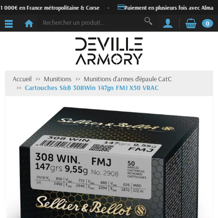
 1 000€ en France métropolitaine & Corse
•
Paiement en plusieurs fois avec Alma
0
Accueil
Munitions
Munitions d'armes d'épaule CatC
Cartouches S&B 308Win 147gn FMJ X50 VRAC