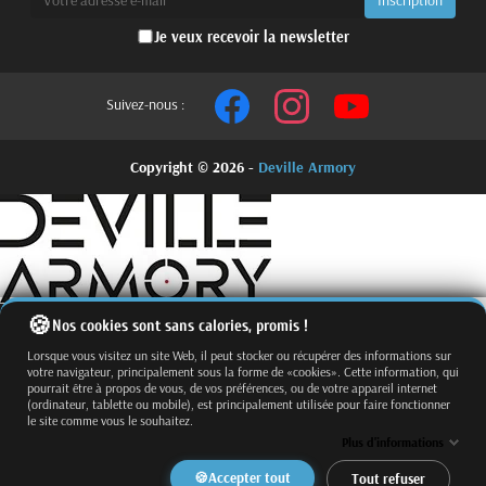
Je veux recevoir la newsletter
Suivez-nous :
Copyright © 2026 -
Deville Armory
Nos cookies sont sans calories, promis !
Lorsque vous visitez un site Web, il peut stocker ou récupérer des informations sur
votre navigateur, principalement sous la forme de «cookies». Cette information, qui
pourrait être à propos de vous, de vos préférences, ou de votre appareil internet
(ordinateur, tablette ou mobile), est principalement utilisée pour faire fonctionner
le site comme vous le souhaitez.
Fermer
Trier par
Plus d'informations
Effacer
Accepter tout
Tout refuser
Appliquer