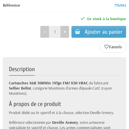
Référence
776402
En stock à la boutique
Ajouter au panier
favorite_border
Description
Cartouches S&B 308Win 147gn FMJ X50 VRAC
du fabricant
Sellier Bellot
, catégorie Munitions d'armes d'épaule CatC (rayon
Munitions).
À propos de ce produit
Produit dédié au tir sportif et à la chasse, sélection Deville Armory.
Référence sélectionnée par
Deville Armory
, votre armurerie
spécialisée tir sportif et chasse. Les armes commercialisées sont