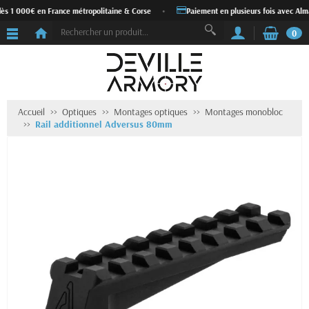
ès 1 000€ en France métropolitaine & Corse
•
Paiement en plusieurs fois avec Alma
0
Accueil
Optiques
Montages optiques
Montages monobloc
Rail additionnel Adversus 80mm