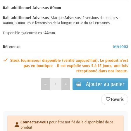
Rail additionnel Adversus 80mm
Rail additionnel Adversus
. Marque
Adversus
. 2 versions disponibles :
44mm, 80mm. Pour l'extension de la longueur utile du rail Picatinny.
Disponible également en :
44mm
.
Référence
MA4002
Stock fournisseur disponible (vérifié aujourd’hui). Le produit n’est
pas en boutique – il est expédié sous 5 à 15 jours, une fois
réceptionné dans nos locaux.
Ajouter au panier
favorite_border
Connectez-vous
pour être notifié de la disponibilité de ce
person
produit