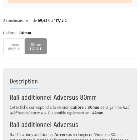
2 combinaisons — de
69,45 €
à
117,12 €
Calibre :
80mm
44mm
80mm
69,45 €
117,12 €
Description
Rail additionnel Adversus 80mm
Cette fiche correspond à la version
Calibre : 80mm
de la gamme
Rail
additionnel Adversus
. Disponible également en :
44mm
.
Rail additionnel Adversus
Rail Picatinny additionnel
Adversus
en longueur 44mm ou 80mm
pour étendre la portée de fixation accessoires. Conçu pour l'extension