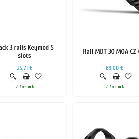
ack 3 rails Keymod 5
Rail MDT 30 MOA CZ 
slots
25,71 €
89,00 €
favorite_border
favorite_border
✓ En stock
✓ En stock