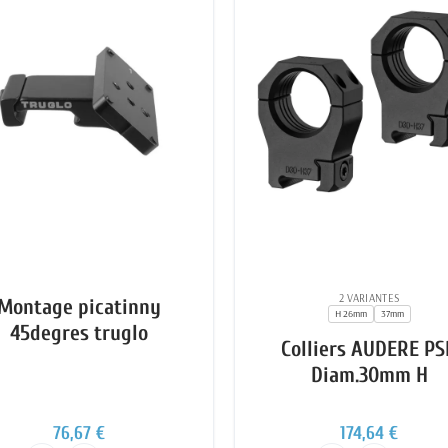
2 VARIANTES
Montage picatinny
H 26mm
37mm
45degres truglo
Colliers AUDERE PS
Diam.30mm H
76,67 €
174,64 €