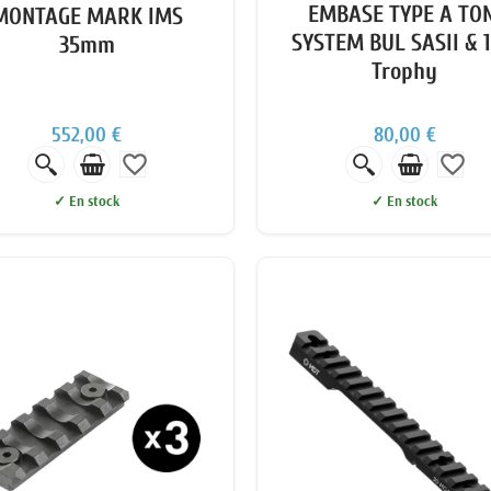
EMBASE TYPE A TON
MONTAGE MARK IMS
SYSTEM BUL SASII & 1
35mm
Trophy
552,00 €
80,00 €
favorite_border
favorite_border
✓ En stock
✓ En stock