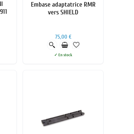
I
Embase adaptatrice RMR
911
vers SHIELD
75,00 €
favorite_border
✓ En stock