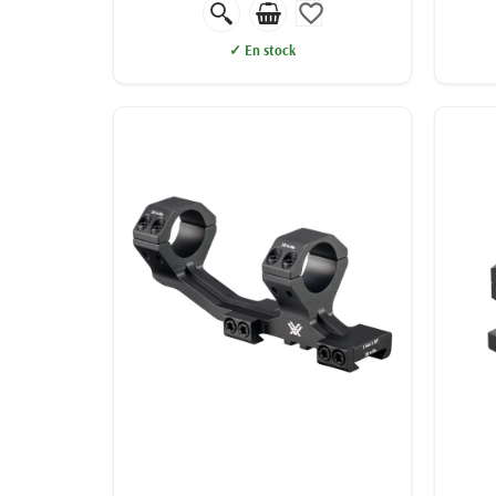
favorite_border
✓ En stock