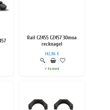
Rail CZ455 CZ457 30moa
457
recknagel
142,86 €
favorite_border
✓ En stock