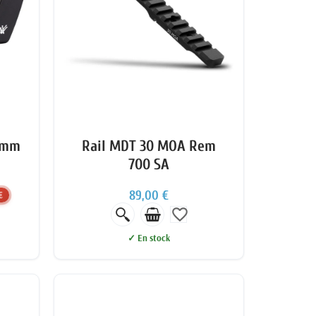
34mm
Rail MDT 30 MOA Rem
700 SA
89,00 €
€
favorite_border
✓ En stock