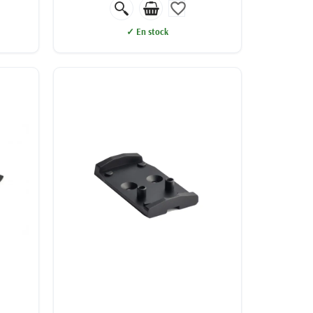
favorite_border
✓ En stock