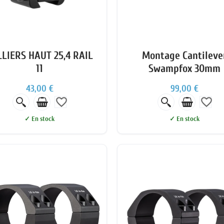
LIERS HAUT 25,4 RAIL
Montage Cantileve
11
Swampfox 30mm
43,00 €
99,00 €
favorite_border
favorite_border
✓ En stock
✓ En stock