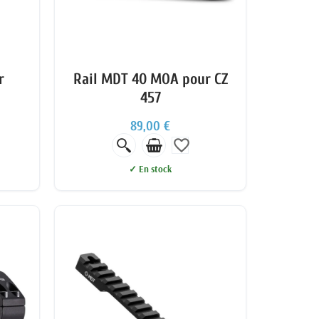
r
Rail MDT 40 MOA pour CZ
457
89,00 €
favorite_border
✓ En stock