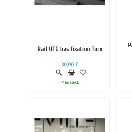
P
Rail UTG bas fixation Torx
30,00 €
favorite_border
✓ En stock