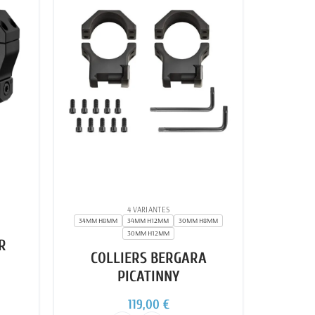
4 VARIANTES
34MM H8MM
34MM H12MM
30MM H8MM
30MM H12MM
R
COLLIERS BERGARA
PICATINNY
119,00 €