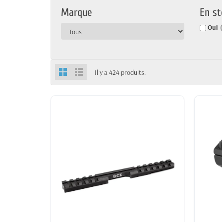
Marque
En st
Oui
Il y a 424 produits.