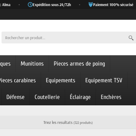
ma
•
Expédition sous 24/72h
•
Paiement 100% sécurisé
•
iques
Munitions
Pieces armes de poing
Pieces carabines
Equipements
Equipement TSV
Défense
Coutellerie
Éclairage
Enchères
Triez les resultats
(322 produits)