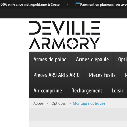
€ en France métropolitaine & Corse
•
Paiement en plusieurs fois avec Al
Armes de poing
Armes d'épaule
Opt
Pieces AR9 AR15 AR10
Pieces fusils
Air comprimé
Rechargement
Loisir
Accueil
Optiques
Montages optiques