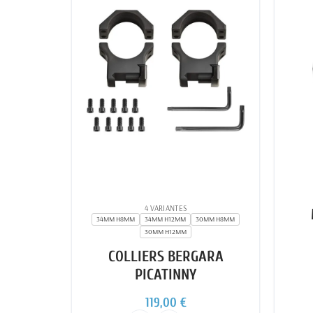
4 VARIANTES
34MM H8MM
34MM H12MM
30MM H8MM
30MM H12MM
COLLIERS BERGARA
PICATINNY
119,00 €