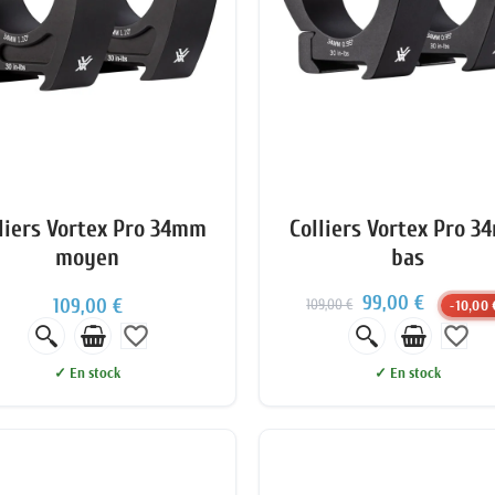
liers Vortex Pro 34mm
Colliers Vortex Pro 
moyen
bas
99,00 €
109,00 €
109,00 €
-10,00 
favorite_border
favorite_border
✓ En stock
✓ En stock