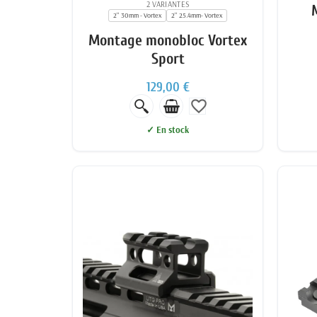
2 VARIANTES
2'' 30mm - Vortex
2'' 25.4mm- Vortex
Montage monobloc Vortex
Sport
129,00 €
favorite_border
✓ En stock