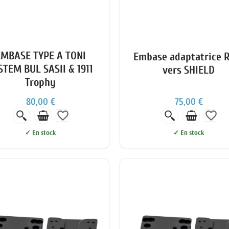
EMBASE TYPE A TONI
Embase adaptatrice 
STEM BUL SASII & 1911
vers SHIELD
Trophy
80,00 €
75,00 €
favorite_border
favorite_border
✓ En stock
✓ En stock