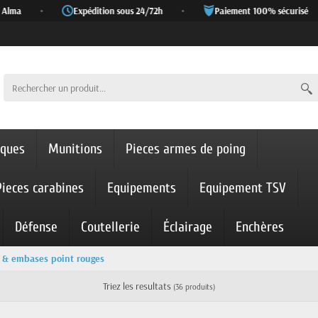
ma
•
Expédition sous 24/72h
•
Paiement 100% sécurisé
•
iques
Munitions
Pieces armes de poing
Pieces carabines
Equipements
Equipement TSV
Défense
Coutellerie
Éclairage
Enchères
 & embases point rouges
Triez les resultats
(36 produits)