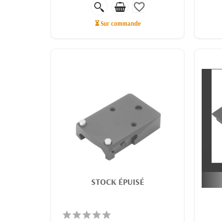
favorite_border
⏳ Sur commande
STOCK ÉPUISÉ