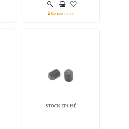
favorite_border
⏳ Sur commande
STOCK ÉPUISÉ