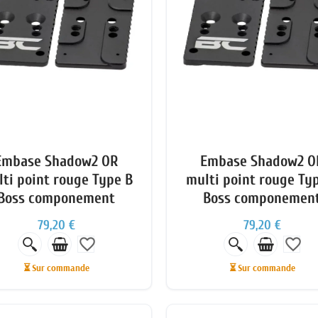
Embase Shadow2 OR
Embase Shadow2 O
ti point rouge Type B
multi point rouge Ty
Boss componement
Boss componemen
79,20 €
79,20 €
favorite_border
favorite_border
⏳ Sur commande
⏳ Sur commande