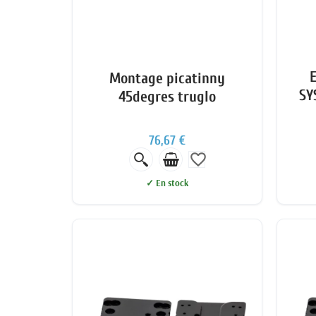
Montage picatinny
SY
45degres truglo
76,67 €
favorite_border
✓ En stock