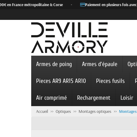
 en France métropolitaine & Corse
•
Paiement en plusieurs fois avec Al
Armes de poing
Armes d'épaule
Opt
Pieces AR9 AR15 AR10
Pieces fusils
Air comprimé
Rechargement
Loisir
Accueil
Optiques
Montages optiques
Montages