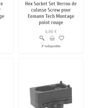
de
Hex Socket Set Verrou de
r
culasse Screw pour
ge
Eemann Tech Montage
point rouge
6,00 €
favorite_border
✗ Indisponible