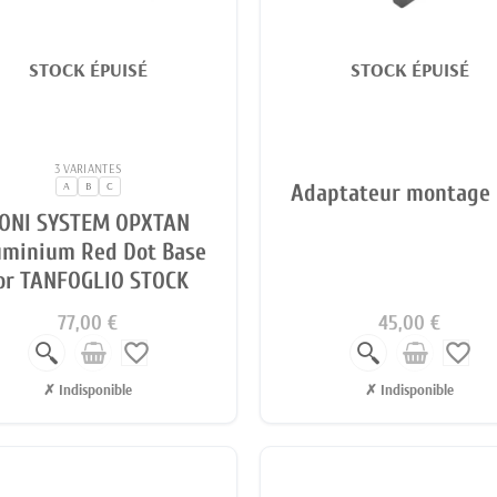
STOCK ÉPUISÉ
STOCK ÉPUISÉ
3 VARIANTES
A
B
C
Adaptateur montage 
ONI SYSTEM OPXTAN
uminium Red Dot Base
or TANFOGLIO STOCK
77,00 €
45,00 €
favorite_border
favorite_border
✗ Indisponible
✗ Indisponible