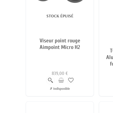
STOCK ÉPUISÉ
Viseur point rouge
Aimpoint Micro H2
T
Al
f
839,00 €
favorite_border
✗ Indisponible