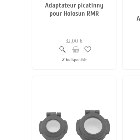
Adaptateur picatinny
pour Holosun RMR
A
32,00 €
favorite_border
✗ Indisponible