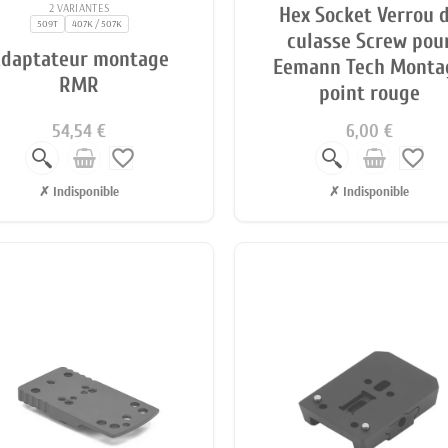
2 VARIANTES
Hex Socket Verrou 
509T
407K / 507K
culasse Screw pou
daptateur montage
Eemann Tech Monta
RMR
point rouge
54,54 €
6,00 €
favorite_border
favorite_border
✗ Indisponible
✗ Indisponible