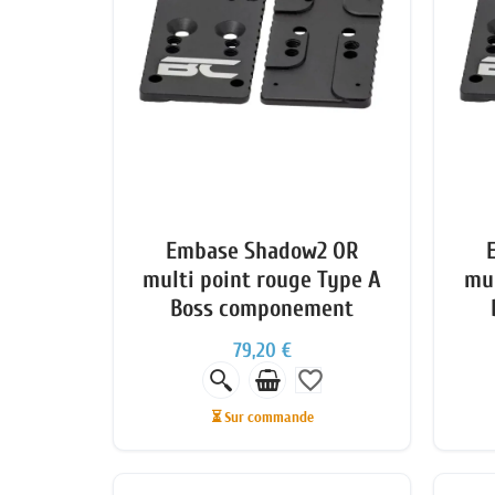
Embase Shadow2 OR
multi point rouge Type A
mul
Boss componement
79,20 €
favorite_border
⏳ Sur commande