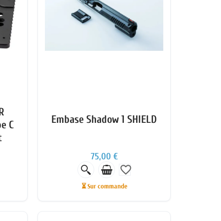
R
Embase Shadow 1 SHIELD
pe C
t
75,00 €
favorite_border
⏳ Sur commande