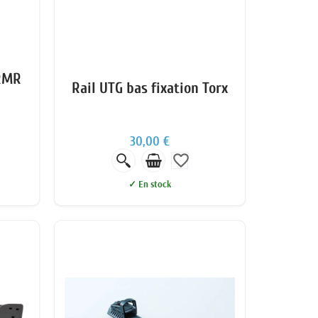
RMR
Rail UTG bas fixation Torx
30,00 €
favorite_border
✓ En stock