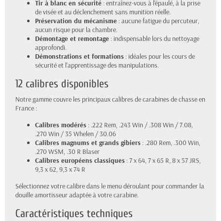
Tir à blanc en sécurité
: entraînez-vous à l'épaulé, à la prise
de visée et au déclenchement sans munition réelle.
Préservation du mécanisme
: aucune fatigue du percuteur,
aucun risque pour la chambre.
Démontage et remontage
: indispensable lors du nettoyage
approfondi.
Démonstrations et formations
: idéales pour les cours de
sécurité et l'apprentissage des manipulations.
12 calibres disponibles
Notre gamme couvre les principaux calibres de carabines de chasse en
France :
Calibres modérés
: .222 Rem, .243 Win / .308 Win / 7.08,
.270 Win / 35 Whelen / 30.06
Calibres magnums et grands gibiers
: .280 Rem, .300 Win,
.270 WSM, .30 R Blaser
Calibres européens classiques
: 7 x 64, 7 x 65 R, 8 x 57 JRS,
9,3 x 62, 9,3 x 74 R
Sélectionnez votre calibre dans le menu déroulant pour commander la
douille amortisseur adaptée à votre carabine.
Caractéristiques techniques