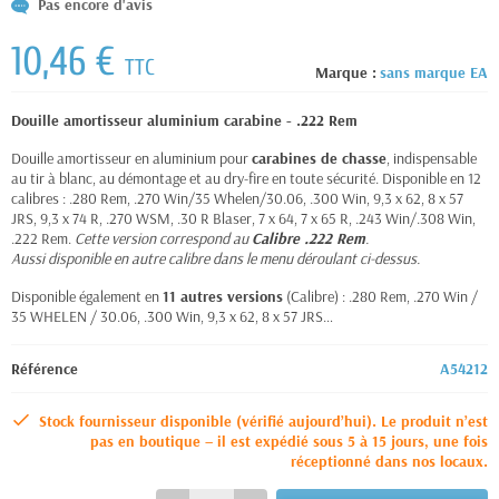
Pas encore d'avis
10,46 €
TTC
Marque :
sans marque EA
Douille amortisseur aluminium carabine - .222 Rem
Douille amortisseur en aluminium pour
carabines de chasse
, indispensable
au tir à blanc, au démontage et au dry-fire en toute sécurité. Disponible en 12
calibres : .280 Rem, .270 Win/35 Whelen/30.06, .300 Win, 9,3 x 62, 8 x 57
JRS, 9,3 x 74 R, .270 WSM, .30 R Blaser, 7 x 64, 7 x 65 R, .243 Win/.308 Win,
.222 Rem.
Cette version correspond au
Calibre .222 Rem
.
Aussi disponible en autre calibre dans le menu déroulant ci-dessus.
Disponible également en
11 autres versions
(Calibre) : .280 Rem, .270 Win /
35 WHELEN / 30.06, .300 Win, 9,3 x 62, 8 x 57 JRS…
Référence
A54212
Stock fournisseur disponible (vérifié aujourd’hui). Le produit n’est
pas en boutique – il est expédié sous 5 à 15 jours, une fois
réceptionné dans nos locaux.