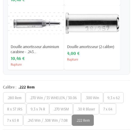
Douille amortisseur aluminium
Douille amortisseur (2 calibre)
carabine - .243...
4,00 €
10,46 €
Rupture
Rupture
Calibre :
.222 Rem
.280 Rem
.270 Win / 35 WHELEN / 30.06
.300 Win
9,3 x 62
8 x 57 JRS
9,3 x 74 R
.270 WSM
.30 R Blaser
7 x 64
7 x 65 R
.243 Win / .308 Win / 7.08
.222 Rem