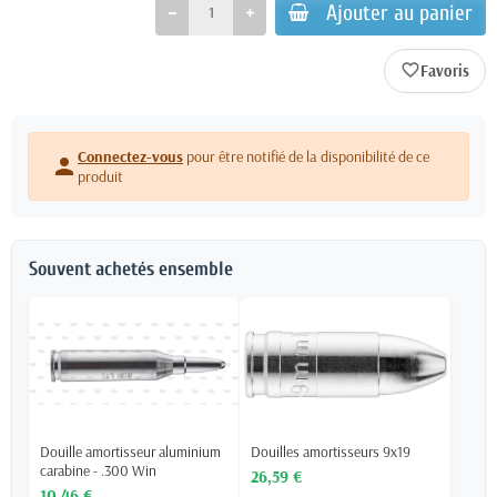
Ajouter au panier
favorite_border
Connectez-vous
pour être notifié de la disponibilité de ce
person
produit
Souvent achetés ensemble
Douille amortisseur aluminium
Douilles amortisseurs 9x19
carabine - .300 Win
26,59 €
10,46 €