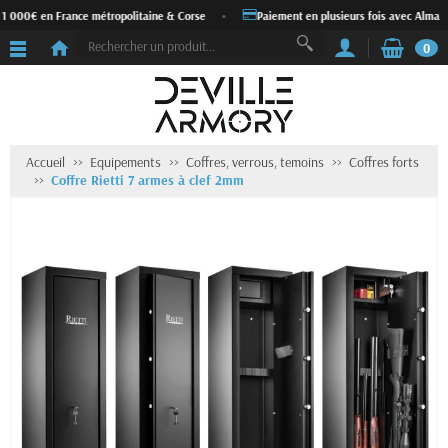
 1 000€ en France métropolitaine & Corse
•
Paiement en plusieurs fois avec Alma
0
Accueil
Equipements
Coffres, verrous, temoins
Coffres forts
Coffre Rietti 7 armes à clef 2mm