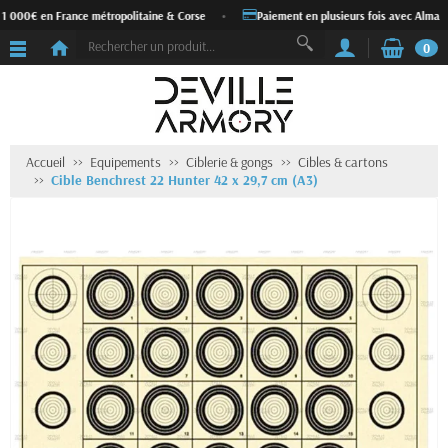
 1 000€ en France métropolitaine & Corse
•
Paiement en plusieurs fois avec Alma
0
Accueil
Equipements
Ciblerie & gongs
Cibles & cartons
Cible Benchrest 22 Hunter 42 x 29,7 cm (A3)