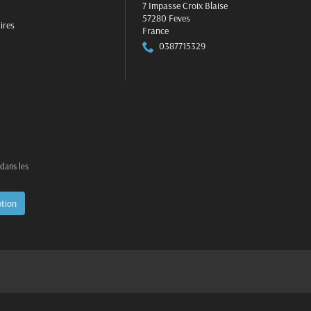
7 Impasse Croix Blaise
57280 Feves
ires
France
0387715329
 dans les