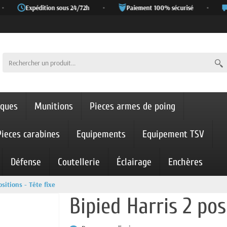
Expédition sous 24/72h
•
Paiement 100% sécurisé
•
iques
Munitions
Pieces armes de poing
Pieces carabines
Equipements
Equipement TSV
Défense
Coutellerie
Éclairage
Enchères
sitions - Tête fixe
Bipied Harris 2 pos