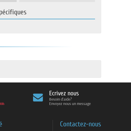
pécifiques
Ecrivez nous
Besoin d'aide?
Envoyez nous un message
10h
é
Contactez-nous