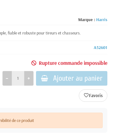
Marque :
Harris
mple, fiable et robuste pour tireurs et chasseurs.
A52601
Rupture commande impossible
Ajouter au panier
favorite_border
nibilité de ce produit