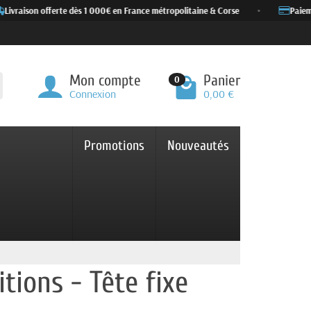
Livraison offerte dès 1 000€ en France métropolitaine & Corse
•
Paiemen
Mon compte
Panier
0
Connexion
0,00 €
Promotions
Nouveautés
itions - Tête fixe