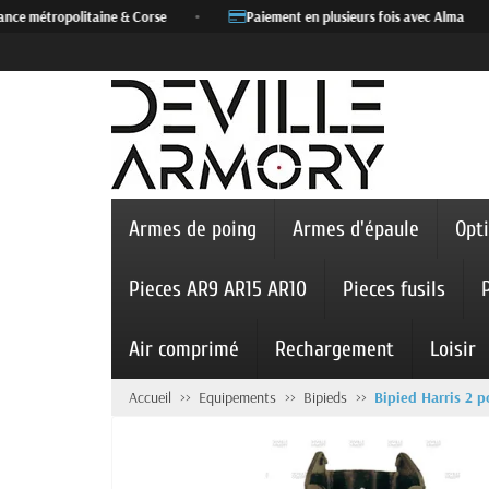
nce métropolitaine & Corse
•
Paiement en plusieurs fois avec Alma
•
Armes de poing
Armes d'épaule
Opt
Pieces AR9 AR15 AR10
Pieces fusils
Air comprimé
Rechargement
Loisir
Accueil
Equipements
Bipieds
Bipied Harris 2 po