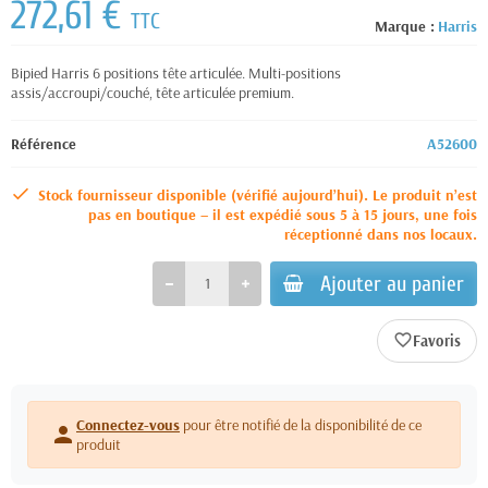
272,61 €
TTC
Marque :
Harris
Bipied Harris 6 positions tête articulée. Multi-positions
assis/accroupi/couché, tête articulée premium.
Référence
A52600
Stock fournisseur disponible (vérifié aujourd’hui). Le produit n’est
pas en boutique – il est expédié sous 5 à 15 jours, une fois
réceptionné dans nos locaux.
Ajouter au panier
favorite_border
Connectez-vous
pour être notifié de la disponibilité de ce
person
produit