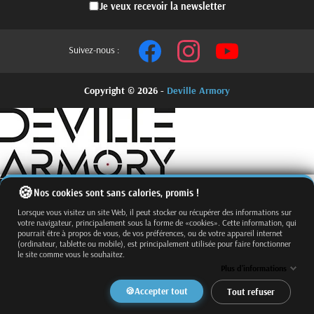
Je veux recevoir la newsletter
Suivez-nous :
Copyright © 2026 -
Deville Armory
Nos cookies sont sans calories, promis !
Lorsque vous visitez un site Web, il peut stocker ou récupérer des informations sur
votre navigateur, principalement sous la forme de «cookies». Cette information, qui
pourrait être à propos de vous, de vos préférences, ou de votre appareil internet
(ordinateur, tablette ou mobile), est principalement utilisée pour faire fonctionner
le site comme vous le souhaitez.
Fermer
Trier par
Plus d'informations
Effacer
Accepter tout
Tout refuser
Appliquer
Filtrer