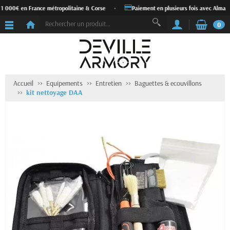
 1 000€ en France métropolitaine & Corse
•
Paiement en plusieurs fois avec Alma
0
Accueil
Equipements
Entretien
Baguettes & ecouvillons
kit nettoyage DAA