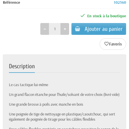
Référence
102560
En stock à la boutique
Ajouter au panier
favorite_border
Description
Le cas tactique lui-même
Un grand flacon étanche pour l'huile/solvant de votre choix (livré vide)
Une grande brosse à poils avec manche en bois
Une poignée de tige de nettoyage en plastique/caoutchouc, qui sert
également de poignée de tirage pour les câbles flexibles
Deux câbles flexibles protégés en caoutchouc pour tirer le canon de la