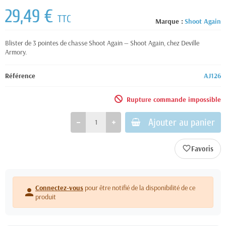
29,49 €
TTC
Marque :
Shoot Again
Blister de 3 pointes de chasse Shoot Again — Shoot Again, chez Deville
Armory.
Référence
AJ126
Rupture commande impossible
Ajouter au panier
favorite_border
Connectez-vous
pour être notifié de la disponibilité de ce
person
produit