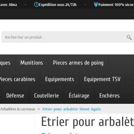
vec Alma
•
Expédition sous 24/72h
•
Paiement 100% sécurisé
iques
Munitions
Pieces armes de poing
Pieces carabines
Equipements
Equipement TSV
Défense
Coutellerie
Éclairage
Enchères
Arbalètes & carreaux
Etrier pour arbalète Shoot Again
Etrier pour arbalè