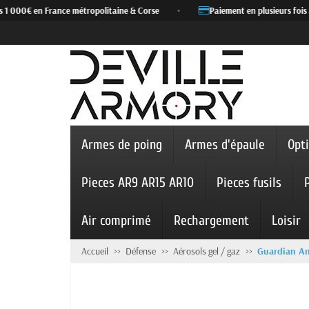
 000€ en France métropolitaine & Corse
•
Paiement en plusieurs fois av
Armes de poing
Armes d'épaule
Opt
Pieces AR9 AR15 AR10
Pieces fusils
Air comprimé
Rechargement
Loisir
Accueil
Défense
Aérosols gel / gaz
Guardian Ang