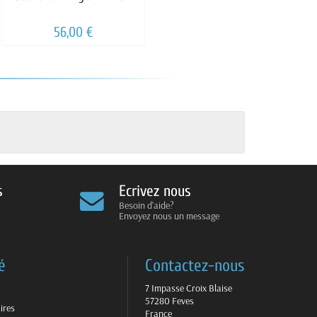
56,00 €
s
Ecrivez nous
Besoin d'aide?
Envoyez nous un message
é
Contactez-nous
7 Impasse Croix Blaise
57280 Feves
ires
France