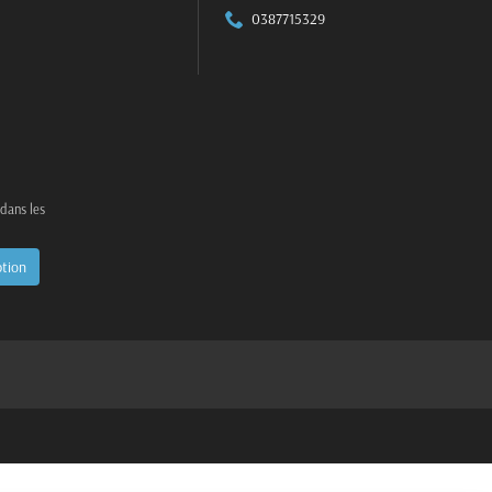
0387715329
 dans les