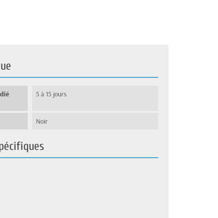
que
édié
5 à 15 jours
Noir
pécifiques