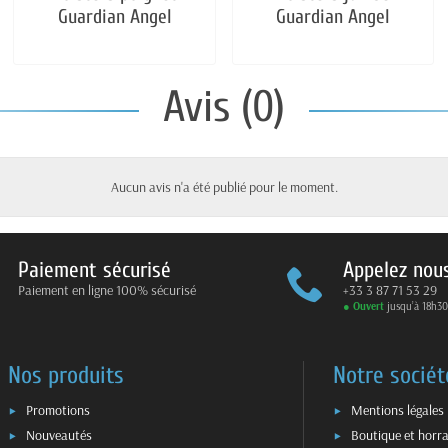
Guardian Angel
Guardian Angel
Avis (0)
Aucun avis n'a été publié pour le moment.
Paiement sécurisé
Appelez nou
Paiement en ligne 100% sécurisé
+33 3 87 71 53 29
● Ouvert
jusqu’à 18h30
Nos produits
Notre sociét
Promotions
Mentions légales
Nouveautés
Boutique et horra