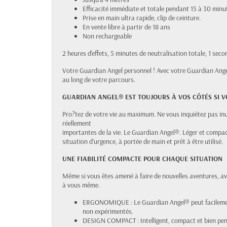
Efficacité immédiate et totale pendant 15 à 30 minu
Prise en main ultra rapide, clip de ceinture.
En vente libre à partir de 18 ans
Non rechargeable
2 heures d'effets, 5 minutes de neutralisation totale, 1 sec
Votre Guardian Angel personnel ! Avec votre Guardian Angel
au long de votre parcours.
GUARDIAN ANGEL® EST TOUJOURS À VOS CÔTÉS SI V
Pro?tez de votre vie au maximum. Ne vous inquiétez pas in
réellement
importantes de la vie. Le Guardian Angel®. Léger et compa
situation d’urgence, à portée de main et prêt à être utilisé.
UNE FIABILITÉ COMPACTE POUR CHAQUE SITUATION
Même si vous êtes amené à faire de nouvelles aventures, ave
à vous même.
ERGONOMIQUE : Le Guardian Angel® peut facilement
non expérimentés.
DESIGN COMPACT : Intelligent, compact et bien pens