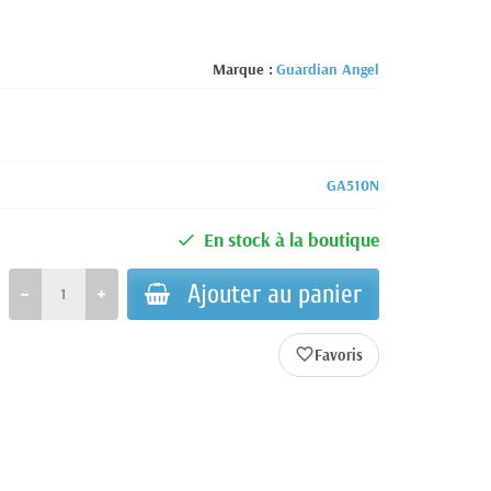
Marque :
Guardian Angel
GA510N
En stock à la boutique
Ajouter au panier
favorite_border