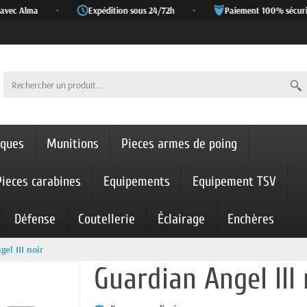
ec Alma
•
Expédition sous 24/72h
•
Paiement 100% sécurisé
iques
Munitions
Pieces armes de poing
Pieces carabines
Equipements
Equipement TSV
Défense
Coutellerie
Éclairage
Enchères
el III noir
Guardian Angel III 