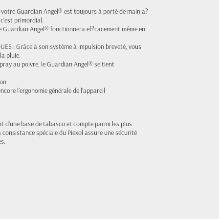
otre Guardian Angel® est toujours à porté de main a?
c’est primordial.
uardian Angel® fonctionnera ef?cacement même en
 Grâce à son système à impulsion breveté, vous
a pluie.
ay au poivre, le Guardian Angel® se tient
don
core l’ergonomie générale de l’appareil
t d’une base de tabasco et compte parmi les plus
a consistance spéciale du Piexol assure une sécurité
s.