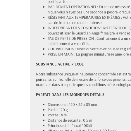
porté partout.
RAPIDEMENT OPÉRATIONNEL: En cas de nécessité, v
n que vous n’ayez pas une seconde à perdre lorsque 
RÉSISTANT AUX TEMPÉRATURES EXTRÊMES : Votre G
cas de froid ou de chaleur intense.
INDÉPENDANT DES CONDITIONS METEOROLOGIQUES :
pouvez utiliser le Guardian Angel® malgré le vent et l
PAS DE PERTE DE PRESSION : Contrairement à un spr
infailliblement à vos côtés.
+ DE PRÉCISION : Visée ouverte avec hausse et gui
PRISE EN MAIN : La poignée miniaturisée améliore en
SUBSTANCE ACTIVE PIEXOL
Notre substance unique et hautement concentrée est extrai
puissants sur l‘échelle de mesure de la force des piments. L
maximale dans n‘importe quelles conditions météorologique
PARFAIT DANS LES MOINDRES DÉTAILS
Dimensions : 120 x 25 x 85 mm
Poids : 120 g
Portée : 4 m
Distance de sécurité : 0,5 m
Principe actif : Piexol 400kS
Vitesse du jet à 1 mètre : 50 m/s (180 km/h)