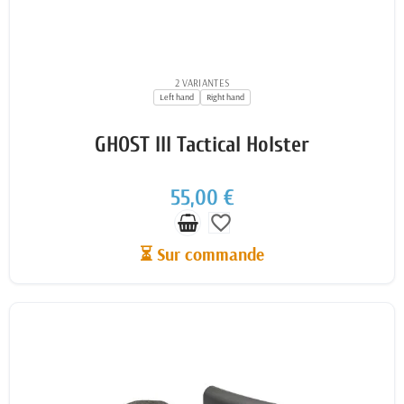
2 VARIANTES
Left hand
Right hand
GHOST III Tactical Holster
55,00 €
favorite_border
⏳ Sur commande