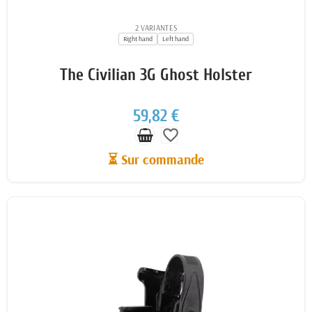
2 VARIANTES
Right hand
Left hand
The Civilian 3G Ghost Holster
59,82 €
favorite_border
⏳ Sur commande