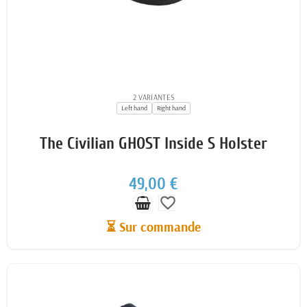
2 VARIANTES
Left hand
Right hand
The Civilian GHOST Inside S Holster
49,00 €
favorite_border
⏳ Sur commande