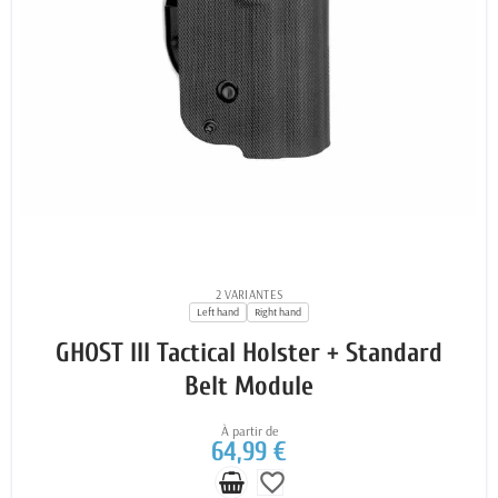
2 VARIANTES
Left hand
Right hand
GHOST III Tactical Holster + Standard
Belt Module
À partir de
64,99 €
favorite_border