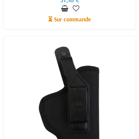
favorite_border
⏳ Sur commande