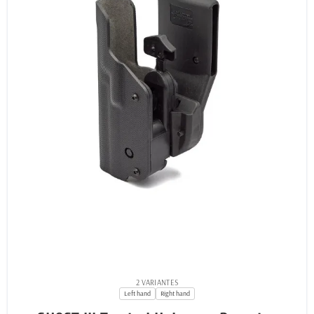
2 VARIANTES
Left hand
Right hand