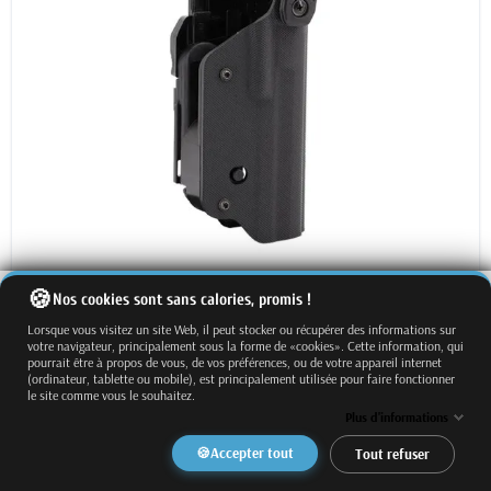
Nos cookies sont sans calories, promis !
Lorsque vous visitez un site Web, il peut stocker ou récupérer des informations sur
votre navigateur, principalement sous la forme de «cookies». Cette information, qui
pourrait être à propos de vous, de vos préférences, ou de votre appareil internet
(ordinateur, tablette ou mobile), est principalement utilisée pour faire fonctionner
2 VARIANTES
le site comme vous le souhaitez.
Left hand
Right hand
Plus d'informations
GHOST 5.2 Tactical Holster + Rotation
Accepter tout
Tout refuser
Belt Module