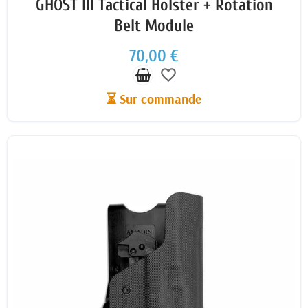
GHOST III Tactical Holster + Rotation
Belt Module
70,00 €
favorite_border
⏳ Sur commande