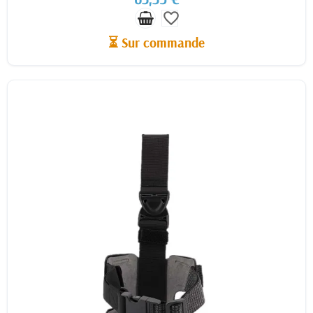
favorite_border
⏳ Sur commande