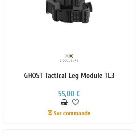
2 COULEURS
GHOST Tactical Leg Module TL3
55,00 €
favorite_border
⏳ Sur commande