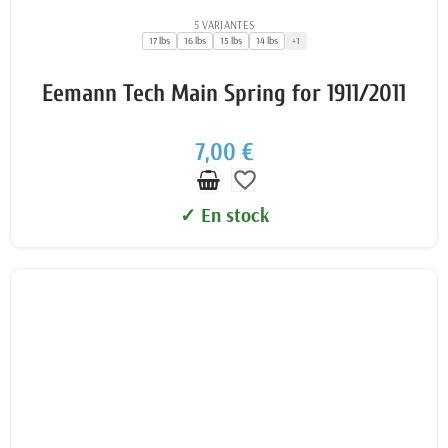
5 VARIANTES
17 lbs
16 lbs
15 lbs
14 lbs
+1
Eemann Tech Main Spring for 1911/2011
7,00 €
favorite_border
✓ En stock