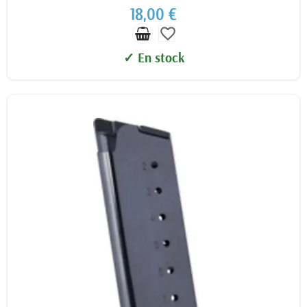
18,00 €
favorite_border
✓ En stock