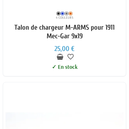
4 COULEURS
Talon de chargeur M-ARMS pour 1911
Mec-Gar 9x19
25,00 €
favorite_border
✓ En stock