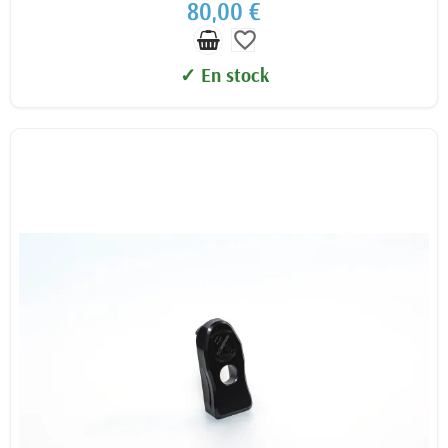
80,00 €
favorite_border
✓ En stock