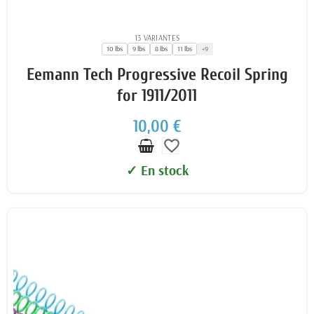
13 VARIANTES
10 lbs
9 lbs
8 lbs
11 lbs
+9
Eemann Tech Progressive Recoil Spring
for 1911/2011
10,00 €
favorite_border
✓ En stock