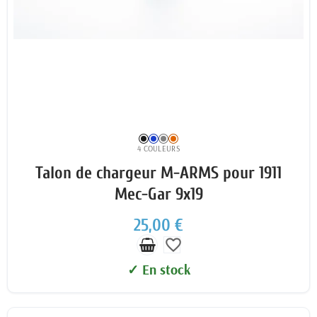
4 COULEURS
Talon de chargeur M-ARMS pour 1911
Mec-Gar 9x19
25,00 €
favorite_border
✓ En stock