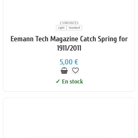
2 VARIANTES
Light
Standard
Eemann Tech Magazine Catch Spring for
1911/2011
5,00 €
favorite_border
✓ En stock