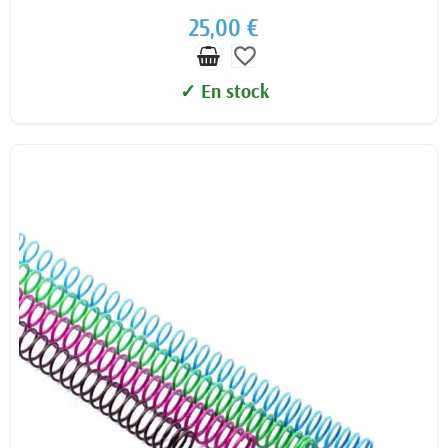
25,00 €
favorite_border
✓ En stock