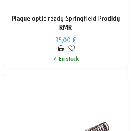
Plaque optic ready Springfield Prodidy
RMR
95,00 €
favorite_border
✓ En stock