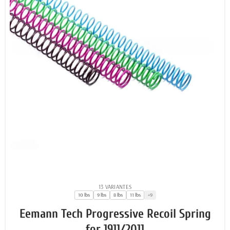
13 VARIANTES
10 lbs
9 lbs
8 lbs
11 lbs
+9
Eemann Tech Progressive Recoil Spring
for 1911/2011