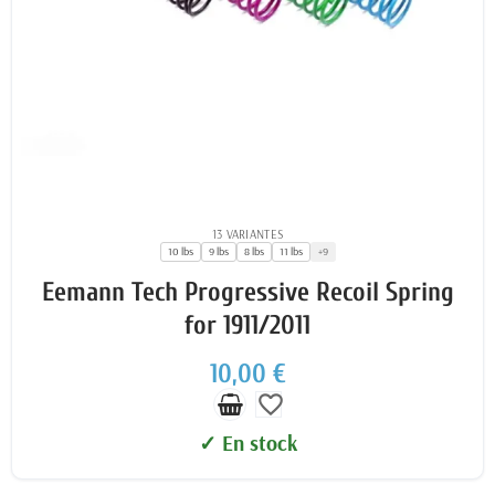
13 VARIANTES
10 lbs
9 lbs
8 lbs
11 lbs
+9
Eemann Tech Progressive Recoil Spring
for 1911/2011
10,00 €
favorite_border
✓ En stock