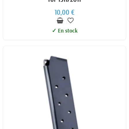
10,00 €
favorite_border
✓ En stock