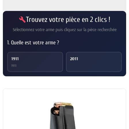
Trouvez votre pièce en 2 clics !
build
Sélectionnez votre arme puis cliquez sur la pièce recherchée
1. Quelle est votre arme ?
1911
2011
1911