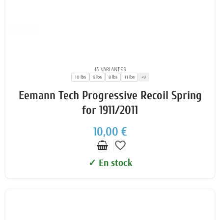
13 VARIANTES
10 lbs
9 lbs
8 lbs
11 lbs
+9
Eemann Tech Progressive Recoil Spring
for 1911/2011
10,00 €
favorite_border
✓ En stock