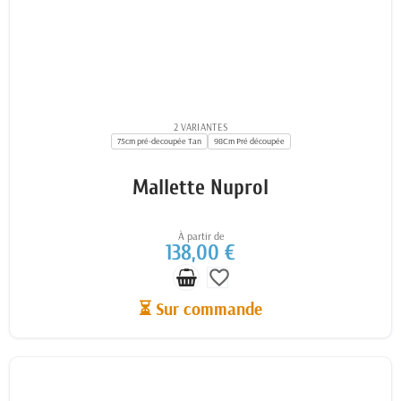
2 VARIANTES
75cm pré-decoupée Tan
98Cm Pré découpée
Mallette Nuprol
À partir de
138,00 €
favorite_border
⏳ Sur commande