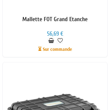
Mallette FOT Grand Etanche
56,69 €
favorite_border
⏳ Sur commande