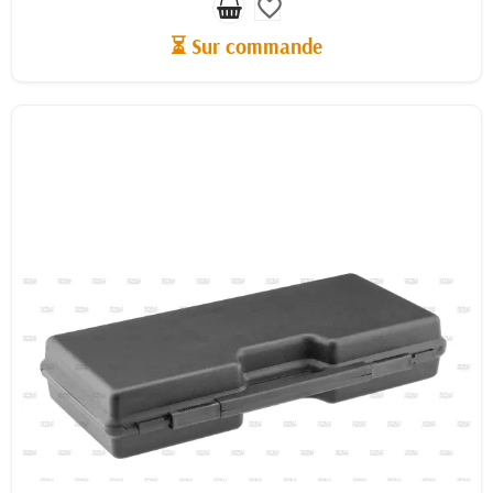
favorite_border
⏳ Sur commande