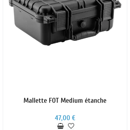
Mallette FOT Medium étanche
47,00 €
favorite_border