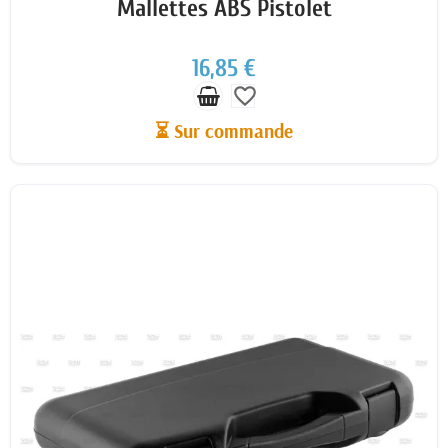
Mallettes ABS Pistolet
16,85 €
favorite_border
⏳ Sur commande