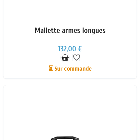
Mallette armes longues
132,00 €
favorite_border
⏳ Sur commande