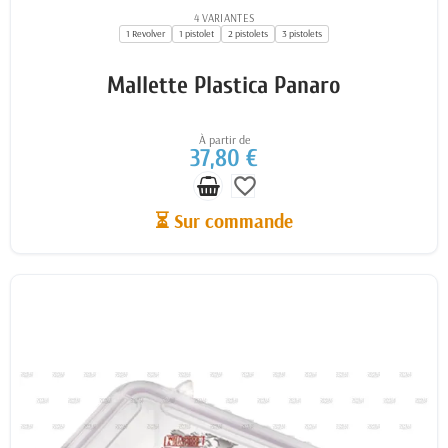
4 VARIANTES
1 Revolver
1 pistolet
2 pistolets
3 pistolets
Mallette Plastica Panaro
À partir de
37,80 €
favorite_border
⏳ Sur commande