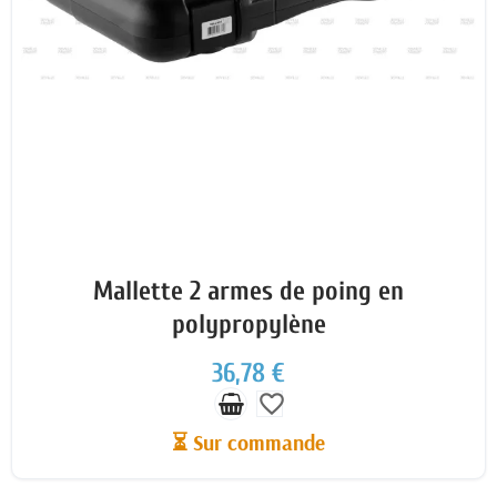
Mallette 2 armes de poing en
polypropylène
36,78 €
favorite_border
⏳ Sur commande