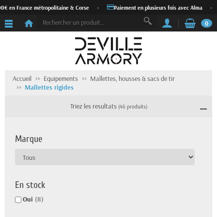
n France métropolitaine & Corse
•
Paiement en plusieurs fois avec Alma
•
Ex
0
Accueil
Equipements
Mallettes, housses & sacs de tir
Mallettes rigides
Triez les resultats
(46 produits)
Marque
En stock
Oui
(8)