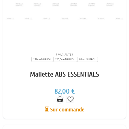
3 VARIANTES
138cm NUPROL
123,5cm NUPROL
88cm NUPROL
Mallette ABS ESSENTIALS
82,00 €
favorite_border
⏳ Sur commande