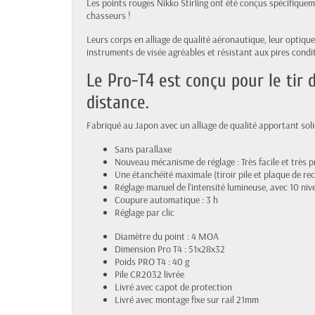
Les points rouges Nikko Stirling ont été conçus spécifiquem
chasseurs !
Leurs corps en alliage de qualité aéronautique, leur optique
instruments de visée agréables et résistant aux pires condit
Le Pro-T4 est conçu pour le tir 
distance.
Fabriqué au Japon avec un alliage de qualité apportant solid
Sans parallaxe
Nouveau mécanisme de réglage : Très facile et très pr
Une étanchéité maximale (tiroir pile et plaque de re
Réglage manuel de l’intensité lumineuse, avec 10 niv
Coupure automatique : 3 h
Réglage par clic
Diamètre du point : 4 MOA
Dimension Pro T4 : 51x28x32
Poids PRO T4 : 40 g
Pile CR2032 livrée
Livré avec capot de protection
Livré avec montage fixe sur rail 21mm