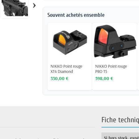
›
Souvent achetés ensemble
NIKKO Point rouge
NIKKO Point rouge
XT4 Diamond
PRO T5
330,00 €
598,00 €
Fiche techni
Si hors stock, exp