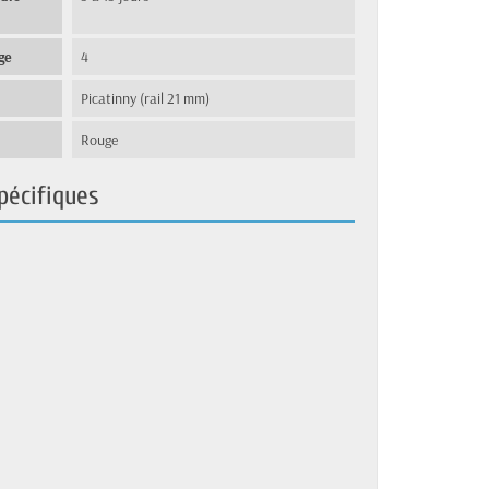
ge
4
Picatinny (rail 21 mm)
Rouge
pécifiques