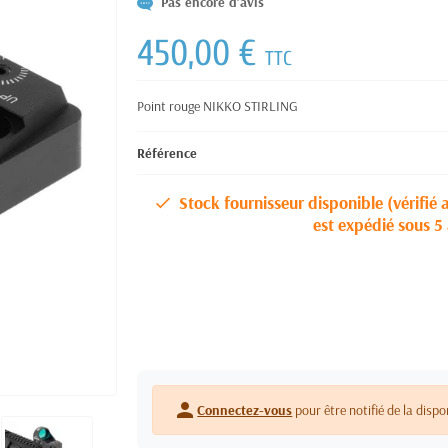
Pas encore d'avis
450,00 €
TTC
Point rouge NIKKO STIRLING
Référence
Stock fournisseur disponible (vérifié 
est expédié sous 5 
person
Connectez-vous
pour être notifié de la dispo