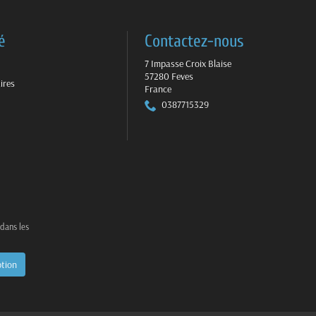
é
Contactez-nous
7 Impasse Croix Blaise
57280 Feves
ires
France
0387715329
 dans les