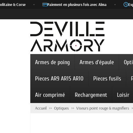
taine & Corse
•
Paiement en plusieurs fois avec Alma
•
Expéd
Armes de poing
Armes d'épaule
Opt
Pieces AR9 AR15 AR10
Pieces fusils
Air comprimé
Rechargement
Loisir
Accueil
Optiques
Viseurs point rouge & magnifiers