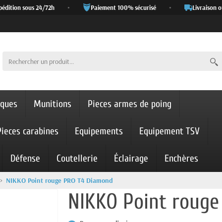
ition sous 24/72h
•
Paiement 100% sécurisé
•
Livraison off
iques
Munitions
Pieces armes de poing
Pieces carabines
Equipements
Equipement TSV
Défense
Coutellerie
Éclairage
Enchères
NIKKO Point rouge PRO T4 Diamond
NIKKO Point roug