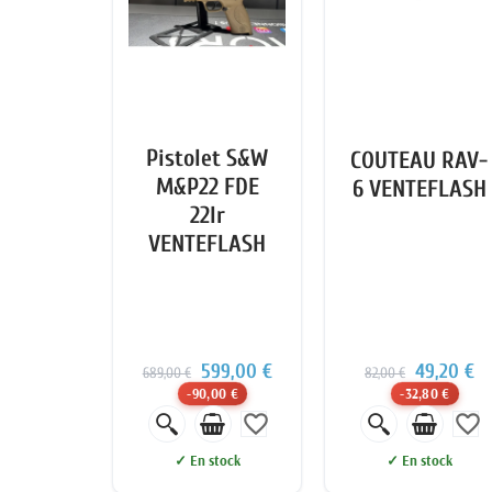
Pistolet S&W
COUTEAU RAV-
M&P22 FDE
6 VENTEFLASH
22lr
VENTEFLASH
599,00 €
49,20 €
689,00 €
82,00 €
-90,00 €
-32,80 €
favorite_border
favorite_border
✓ En stock
✓ En stock