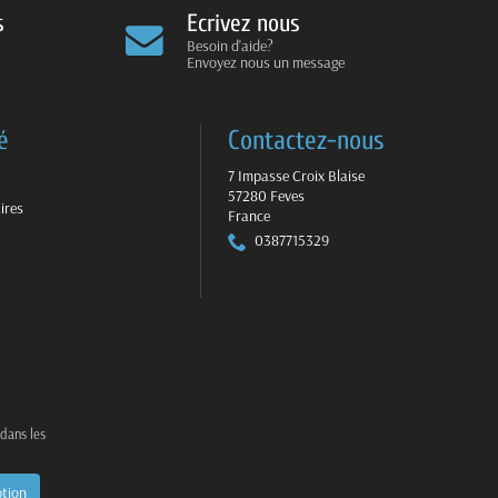
s
Ecrivez nous
Besoin d'aide?
Envoyez nous un message
é
Contactez-nous
7 Impasse Croix Blaise
57280 Feves
ires
France
0387715329
 dans les