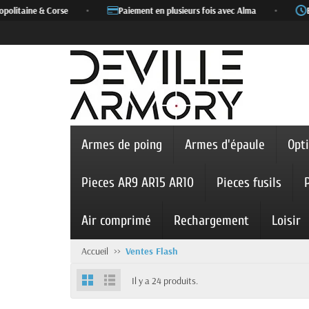
itaine & Corse
•
Paiement en plusieurs fois avec Alma
•
Expé
Armes de poing
Armes d'épaule
Opt
Pieces AR9 AR15 AR10
Pieces fusils
Air comprimé
Rechargement
Loisir
Accueil
Ventes Flash
Il y a 24 produits.