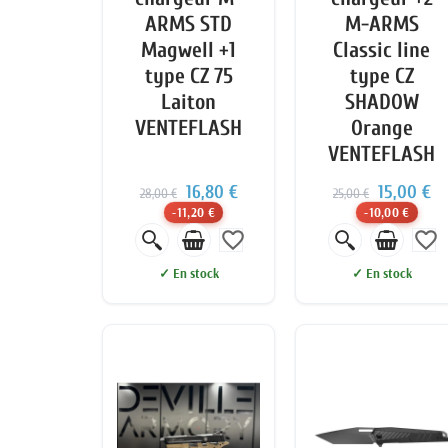
ARMS STD
M-ARMS
Magwell +1
Classic line
type CZ 75
type CZ
Laiton
SHADOW
VENTEFLASH
Orange
VENTEFLASH
16,80 €
15,00 €
28,00 €
25,00 €
-11,20 €
-10,00 €
favorite_border
favorite_border
✓ En stock
✓ En stock