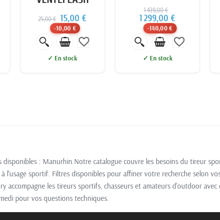
1 439,00 €
15,00 €
1 299,00 €
25,00 €
-10,00 €
-140,00 €
favorite_border
favorite_border
✓ En stock
✓ En stock
disponibles : Manurhin.Notre catalogue couvre les besoins du tireur spor
à l'usage sportif. Filtres disponibles pour affiner votre recherche selon vos
ory accompagne les tireurs sportifs, chasseurs et amateurs d'outdoor avec c
samedi pour vos questions techniques.