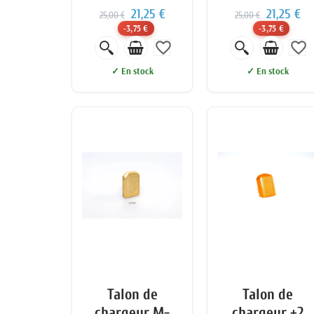
21,25 €
21,25 €
25,00 €
25,00 €
-3,75 €
-3,75 €
favorite_border
favorite_border
✓ En stock
✓ En stock
Talon de
Talon de
chargeur M-
chargeur +2