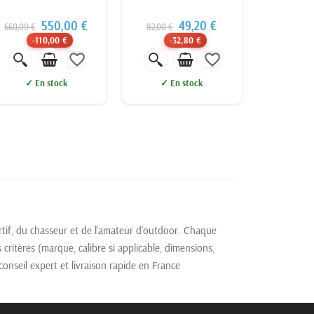
550,00 €
49,20 €
660,00 €
82,00 €
-110,00 €
-32,80 €
favorite_border
favorite_border
✓ En stock
✓ En stock
tif, du chasseur et de l'amateur d'outdoor. Chaque
 critères (marque, calibre si applicable, dimensions,
onseil expert et livraison rapide en France