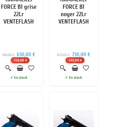
FORCE B1 grise
FORCE B1
22Lr
noyer 22Lr
VENTEFLASH
VENTEFLASH
630,00 €
730,00 €
748,00 €
873,00 €
-118,00 €
-143,00 €
favorite_border
favorite_border
✓ En stock
✓ En stock