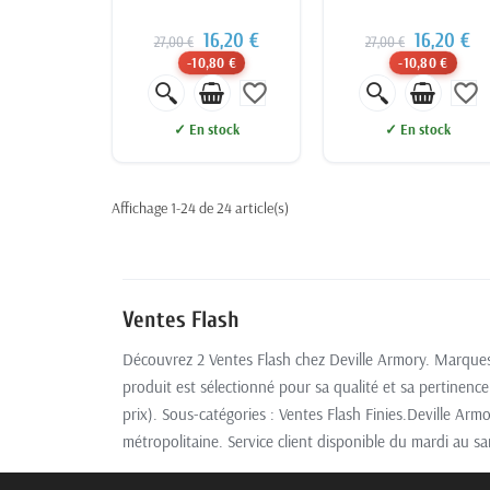
16,20 €
16,20 €
27,00 €
27,00 €
-10,80 €
-10,80 €
favorite_border
favorite_border
✓ En stock
✓ En stock
Affichage 1-24 de 24 article(s)
Ventes Flash
Découvrez 2 Ventes Flash chez Deville Armory. Marques 
produit est sélectionné pour sa qualité et sa pertinence 
prix). Sous-catégories : Ventes Flash Finies.Deville Arm
métropolitaine. Service client disponible du mardi au 