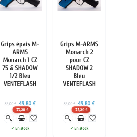
Grips épais M-
Grips M-ARMS
ARMS
Monarch 2
Monarch 1 CZ
pour CZ
75 & SHADOW
SHADOW 2
1/2 Bleu
Bleu
VENTEFLASH
VENTEFLASH
49,80 €
49,80 €
83,00 €
83,00 €
-33,20 €
-33,20 €
favorite_border
favorite_border
✓ En stock
✓ En stock