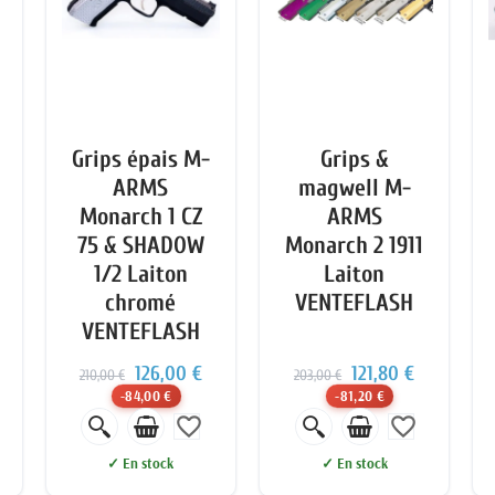
Grips épais M-
Grips &
ARMS
magwell M-
Monarch 1 CZ
ARMS
75 & SHADOW
Monarch 2 1911
1/2 Laiton
Laiton
chromé
VENTEFLASH
VENTEFLASH
126,00 €
121,80 €
210,00 €
203,00 €
-84,00 €
-81,20 €
favorite_border
favorite_border
✓ En stock
✓ En stock