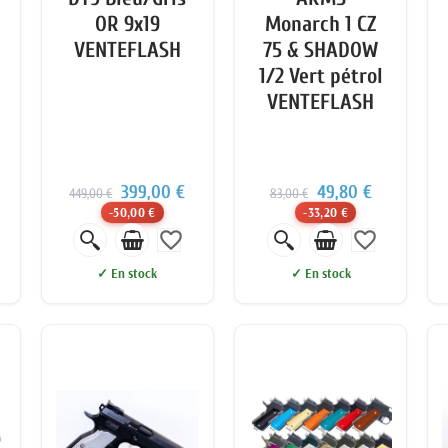
OR 9x19
Monarch 1 CZ
VENTEFLASH
75 & SHADOW
1/2 Vert pétrol
VENTEFLASH
399,00 €
49,80 €
449,00 €
83,00 €
-50,00 €
-33,20 €
favorite_border
favorite_border
✓ En stock
✓ En stock