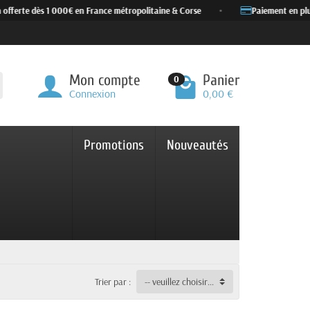
ferte dès 1 000€ en France métropolitaine & Corse
•
Paiement en plusieu
Mon compte
Panier
0
Connexion
0,00 €
Promotions
Nouveautés
Trier par :
-- veuillez choisir --