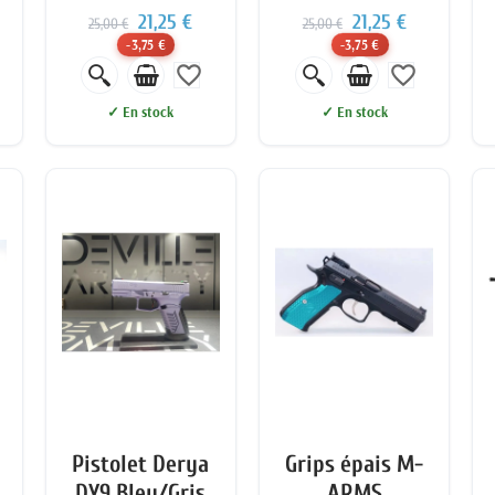
21,25 €
21,25 €
25,00 €
25,00 €
-3,75 €
-3,75 €
favorite_border
favorite_border
✓ En stock
✓ En stock
Pistolet Derya
Grips épais M-
DY9 Bleu/Gris
ARMS