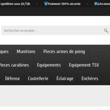
dition sous 24/72h
•
Paiement 100% sécurisé
•
Livraison of
iques
Munitions
Pieces armes de poing
Pieces carabines
Equipements
Equipement TSV
Défense
Coutellerie
Éclairage
Enchères