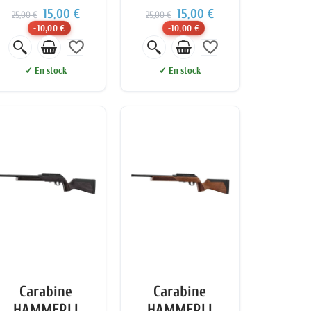
15,00 €
15,00 €
25,00 €
25,00 €
-10,00 €
-10,00 €
favorite_border
favorite_border
✓ En stock
✓ En stock
Carabine
Carabine
HAMMERLI
HAMMERLI