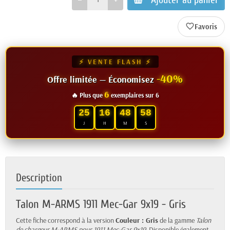
favorite_border
⚡ VENTE FLASH ⚡
-40%
Offre limitée — Économisez
6
🔥 Plus que
exemplaires sur 6
25
16
48
57
J
H
M
S
Description
Talon M-ARMS 1911 Mec-Gar 9x19 - Gris
Cette fiche correspond à la version
Couleur : Gris
de la gamme
Talon
de chargeur M-ARMS pour 1911 Mec-Gar 9x19
. Disponible également