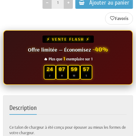
Ajouter au panier
favorite_border
⚡ VENTE FLASH ⚡
-40%
Offre limitée — Économisez
1
🔥 Plus que
exemplaire sur 1
24
07
59
57
J
H
M
S
Description
Ce talon de chargeur à été conçu pour épouser au mieux les formes de
votre chargeur.