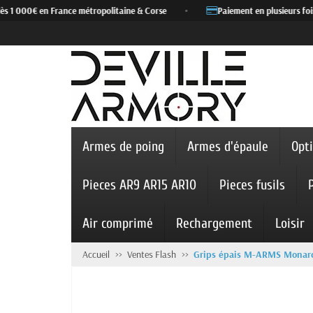
s 1 000€ en France métropolitaine & Corse
•
Paiement en plusieurs fois 
Armes de poing
Armes d'épaule
Opt
Pieces AR9 AR15 AR10
Pieces fusils
Air comprimé
Rechargement
Loisir
Accueil
Ventes Flash
Grips épais M-ARMS Monar