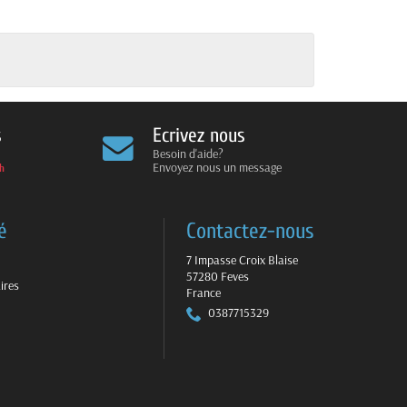
s
Ecrivez nous
Besoin d'aide?
Envoyez nous un message
4h
é
Contactez-nous
7 Impasse Croix Blaise
57280 Feves
ires
France
0387715329