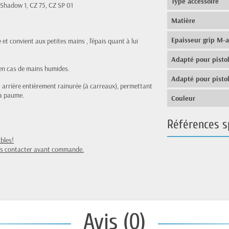
Type accessoire
Shadow 1, CZ 75, CZ SP 01
Matière
Epaisseur grip M-
e et convient aux petites mains , l'épais quant à lui
Adapté pour pisto
en cas de mains humides.
Adapté pour pisto
 arrière entièrement rainurée (à carreaux), permettant
la paume.
Couleur
Références s
bles!
nous contacter avant commande.
Avis (0)