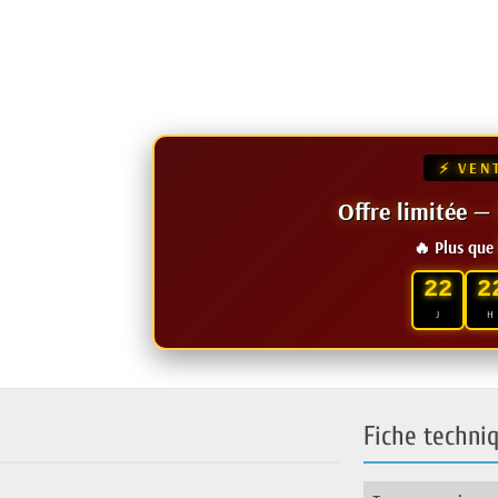
⚡ VEN
Offre limitée 
🔥 Plus que
22
2
J
H
Fiche techni