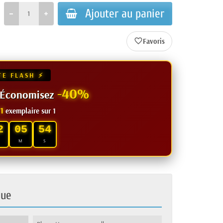
Ajouter au panier
favorite_border
TE FLASH ⚡
-40%
— Économisez
1
exemplaire sur 1
2
05
53
M
S
que