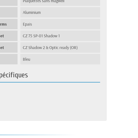
Plaquettes sans magwell
Aluminium
arms
Epais
let
CZ 75 SP-01 Shadow 1
let
CZ Shadow 2 & Optic ready (OR)
Bleu
pécifiques