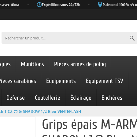
avec Alma
•
Expédition sous 24/72h
•
Paiement 100% sécuris
iques
Munitions
Pieces armes de poing
Pieces carabines
Equipements
Equipement TSV
Défense
Coutellerie
Éclairage
Enchères
ch 1 CZ 75 & SHADOW 1/2 Bleu VENTEFLASH
Grips épais M-ARM