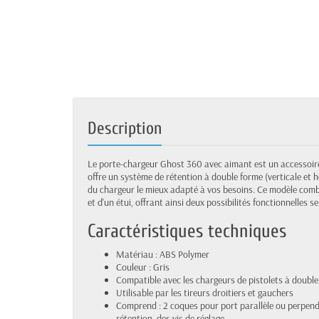
Description
Le porte-chargeur Ghost 360 avec aimant est un accessoire p
offre un système de rétention à double forme (verticale et h
du chargeur le mieux adapté à vos besoins. Ce modèle comb
et d'un étui, offrant ainsi deux possibilités fonctionnelles se
Caractéristiques techniques
Matériau : ABS Polymer
Couleur : Gris
Compatible avec les chargeurs de pistolets à doubl
Utilisable par les tireurs droitiers et gauchers
Comprend : 2 coques pour port parallèle ou perpendic
rétention, des vis de réglage