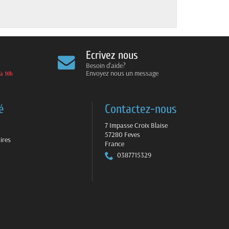
Ecrivez nous
Besoin d'aide?
Envoyez nous un message
 à 10h
é
Contactez-nous
7 Impasse Croix Blaise
57280 Feves
ires
France
0387715329