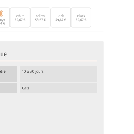
White
Yellow
Pink
Black
nge
54,67 €
54,67 €
54,67 €
54,67 €
67 €
que
édié
10 à 30 jours
Gris