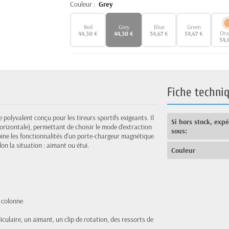
Couleur :
Grey
Red
Grey
Blue
Green
Ora
44,30 €
44,30 €
54,67 €
54,67 €
54,
Fiche techni
olyvalent conçu pour les tireurs sportifs exigeants. Il
Si hors stock, exp
orizontale), permettant de choisir le mode d'extraction
sous:
ine les fonctionnalités d'un porte-chargeur magnétique
lon la situation : aimant ou étui.
Couleur
e colonne
ulaire, un aimant, un clip de rotation, des ressorts de