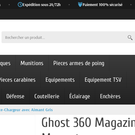
•
Expédition sous 24/72h
•
Paiement 100% sécurisé
•
iques
Munitions
Pieces armes de poing
Pieces carabines
Equipements
Equipement TSV
Défense
Coutellerie
Éclairage
Enchères
te-Chargeur avec Aimant Gris
Ghost 360 Magazi