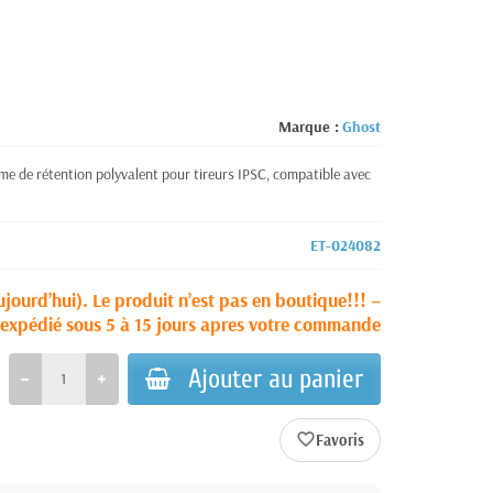
Marque :
Ghost
e de rétention polyvalent pour tireurs IPSC, compatible avec
ET-024082
ujourd’hui). Le produit n’est pas en boutique!!! –
a expédié sous 5 à 15 jours apres votre commande
Ajouter au panier
favorite_border