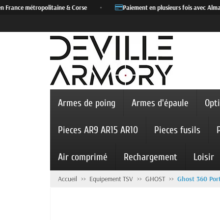
 France métropolitaine & Corse
•
Paiement en plusieurs fois avec Alma
Armes de poing
Armes d'épaule
Opt
Pieces AR9 AR15 AR10
Pieces fusils
Air comprimé
Rechargement
Loisir
Accueil
Equipement TSV
GHOST
Ghost 360 Por