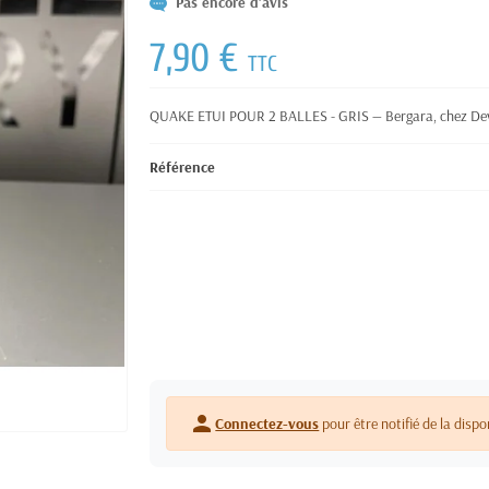
Pas encore d'avis
7,90 €
TTC
QUAKE ETUI POUR 2 BALLES - GRIS — Bergara, chez Devi
Référence
person
Connectez-vous
pour être notifié de la dispo