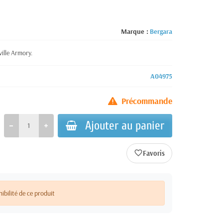
Marque :
Bergara
lle Armory.
A04975
Précommande
Ajouter au panier
favorite_border
nibilité de ce produit