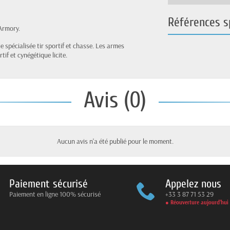
Références s
 Armory.
e spécialisée tir sportif et chasse. Les armes
if et cynégétique licite.
Avis (0)
Aucun avis n'a été publié pour le moment.
Paiement sécurisé
Appelez nous
Paiement en ligne 100% sécurisé
+33 3 87 71 53 29
● Réouverture aujourd’hui