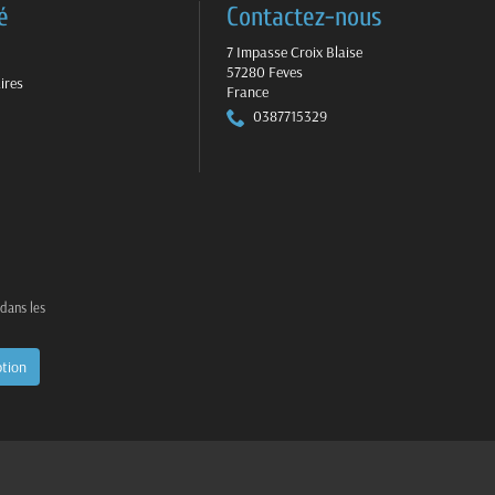
é
Contactez-nous
7 Impasse Croix Blaise
57280 Feves
ires
France
0387715329
 dans les