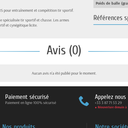
Poids de balle (gra
S pour entraînement et compétition tir sportif.
Références s
e spécialisée tir sportif et chasse. Les armes
if et cynégétique licite.
Avis (0)
Aucun avis n'a été publié pour le moment.
Paiement sécurisé
Appelez nous
Paiement en ligne 100% sécurisé
+33 3 87 71 53 29
● Réouverture demain à 
Nos produits
Notre sociét