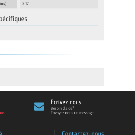
ins)
8.17
pécifiques
Ecrivez nous
Besoin d'aide?
Envoyez nous un message
10h
é
Contactez-nous