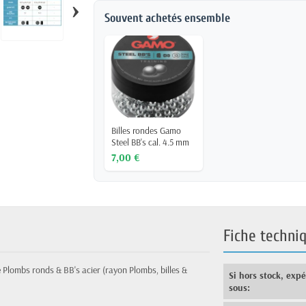
›
Souvent achetés ensemble
Billes rondes Gamo
Steel BB's cal. 4.5 mm
7,00 €
Fiche techni
e Plombs ronds & BB's acier (rayon Plombs, billes &
Si hors stock, exp
sous: