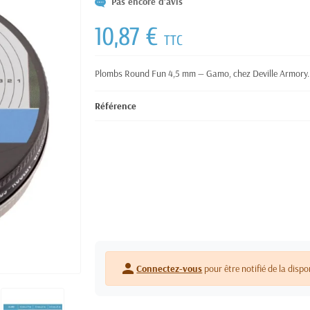
Pas encore d'avis
10,87 €
TTC
Plombs Round Fun 4,5 mm — Gamo, chez Deville Armory.
Référence
person
Connectez-vous
pour être notifié de la dispo