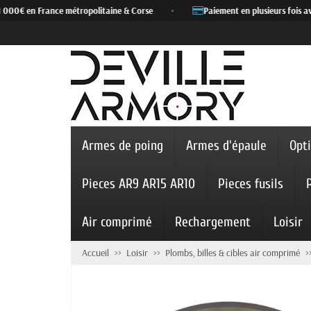
 000€ en France métropolitaine & Corse
•
Paiement en plusieurs fois ave
Armes de poing
Armes d'épaule
Opt
Pieces AR9 AR15 AR10
Pieces fusils
Air comprimé
Rechargement
Loisir
Accueil
Loisir
Plombs, billes & cibles air comprimé