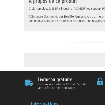
À propos de ce produit
Cible homologuée ISSF, silhouette IPSC/IDPA ou support PR
Référence sélectionnée par
Deville Armory
, votre armureri
commercialisées sont strictement destinées à un usage sport
Livraison gratuite
En France à partir de 1000 € d'achats
vers la france métropolitaine
Informations