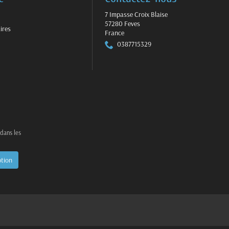
7 Impasse Croix Blaise
57280 Feves
ires
France
0387715329
 dans les