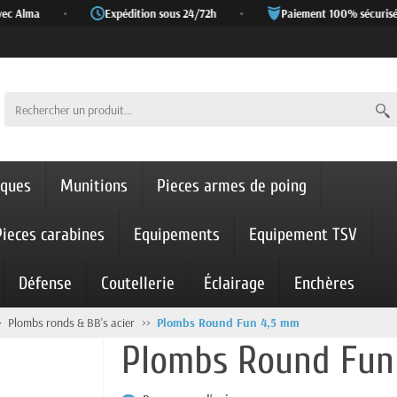
c Alma
•
Expédition sous 24/72h
•
Paiement 100% sécurisé
iques
Munitions
Pieces armes de poing
Pieces carabines
Equipements
Equipement TSV
Défense
Coutellerie
Éclairage
Enchères
Plombs ronds & BB's acier
Plombs Round Fun 4,5 mm
Plombs Round Fun