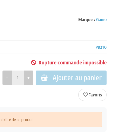
Marque :
Gamo
PB210
Rupture commande impossible
Ajouter au panier
favorite_border
nibilité de ce produit