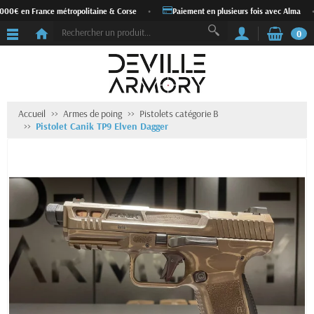
 000€ en France métropolitaine & Corse
•
Paiement en plusieurs fois avec Alma
•
0
Accueil
Armes de poing
Pistolets catégorie B
Pistolet Canik TP9 Elven Dagger