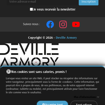
Je veux recevoir la newsletter
Suivez-nous :
Copyright © 2026 -
Deville Armory
Nos cookies sont sans calories, promis !
Lorsque vous visitez un site Web, il peut stocker ou récupérer des informations sur
votre navigateur, principalement sous la forme de «cookies». Cette information, qui
pourrait être à propos de vous, de vos préférences, ou de votre appareil internet
(ordinateur, tablette ou mobile), est principalement utilisée pour faire fonctionner
le site comme vous le souhaitez.
Fermer
Trier par
Plus d'informations
Effacer
Accepter tout
Tout refuser