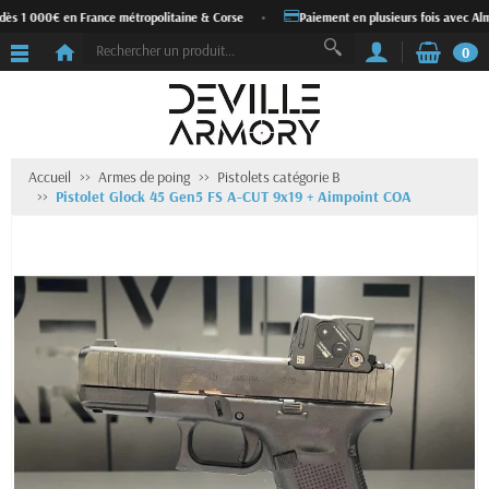
dès 1 000€ en France métropolitaine & Corse
•
Paiement en plusieurs fois avec Alm
0
Accueil
Armes de poing
Pistolets catégorie B
Pistolet Glock 45 Gen5 FS A-CUT 9x19 + Aimpoint COA