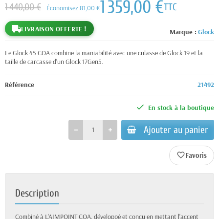
1 359,00 €
1 440,00 €
TTC
Économisez 81,00 €
LIVRAISON OFFERTE !
Marque :
Glock
Le Glock 45 COA combine la maniabilité avec une culasse de Glock 19 et la
taille de carcasse d'un Glock 17Gen5.
Référence
21492
En stock à la boutique
Ajouter au panier
favorite_border
Description
Combiné à L'AIMPOINT COA, développé et conçu en mettant l'accent