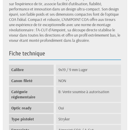
sur l'expérience de tir, associe facilité d'utilisation, fiabilité,
performance et innovation dans un design ultra-compact. Son design
épuré, son faible poids et ses dimensions compactes font de l’optique
COA l’idéal. Compact et robuste, L'AIMPOINT COA offre aux tireurs
une expérience de tir exceptionnelle avec une norme de montage
révolutionnaire : l’A-CUT d’Aimpoint, sa découpe directe stabilise le
viseur dans toutes les directions et offre un profil extrêmement bas, le
viseur étant monté profondément dans la glissière.
Fiche technique
Calibre
9x19 / 9 mm Luger
Canon fileté
NON
Catégorie
B: Vente soumise à autorisation
réglementaire
Optic ready
Oui
Type pistolet
Stryker
Empreinte
Aimpoint COA / A-Cut