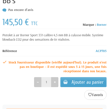
BB's
Pas encore d'avis
145,50 €
TTC
Marque :
Borner
Pistolet à air Borner Sport 331 calibre 4,5 mm BB à culasse mobile. Système
blowback CO2 pour des sensations de tir réalistes.
Référence
ACP705
Stock fournisseur disponible (vérifié aujourd’hui). Le produit n’est
pas en boutique – il est expédié sous 5 à 15 jours, une fois
réceptionné dans nos locaux.
Ajouter au panier
favorite_border