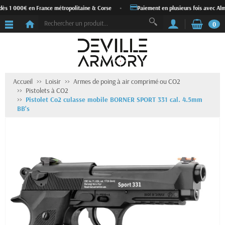
dès 1 000€ en France métropolitaine & Corse
•
Paiement en plusieurs fois avec Alm
0
Accueil
Loisir
Armes de poing à air comprimé ou CO2
Pistolets à CO2
Pistolet Co2 culasse mobile BORNER SPORT 331 cal. 4.5mm
BB's