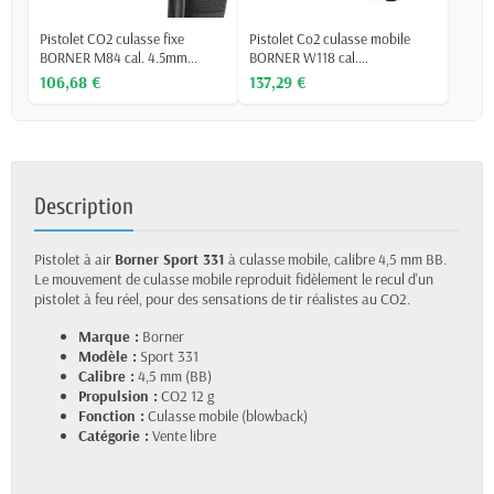
Pistolet CO2 culasse fixe
Pistolet Co2 culasse mobile
BORNER M84 cal. 4.5mm...
BORNER W118 cal....
106,68 €
137,29 €
Description
Pistolet à air
Borner Sport 331
à culasse mobile, calibre 4,5 mm BB.
Le mouvement de culasse mobile reproduit fidèlement le recul d'un
pistolet à feu réel, pour des sensations de tir réalistes au CO2.
Marque :
Borner
Modèle :
Sport 331
Calibre :
4,5 mm (BB)
Propulsion :
CO2 12 g
Fonction :
Culasse mobile (blowback)
Catégorie :
Vente libre