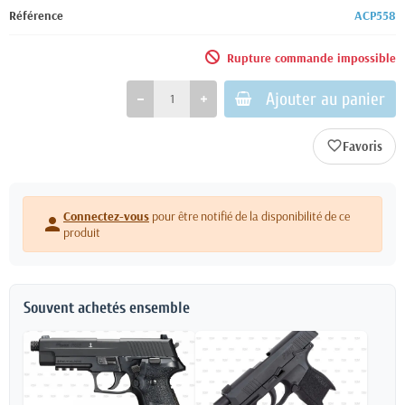
Référence
ACP558
Rupture commande impossible
Ajouter au panier
favorite_border
Connectez-vous
pour être notifié de la disponibilité de ce
person
produit
Souvent achetés ensemble