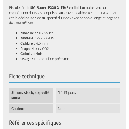
Pistolet à air
SIG Sauer P226 X-FIVE
en finition noire, version
compétition du P226 propulsée au CO2 en calibre 4,5 mm. La X-FIVE
est la déclinaison de tir sportif du P226 avec canon allongé et organes
de visée affinés.
Marque :
SIG Sauer
Modèle :
P226 X-FIVE
Calibre :
4,5 mm
Propulsion :
CO2
Coloris :
Noir
Usage :
Tir sportif de précision
Fiche technique
Si hors stock, expédié
5 à 15 jours
sous:
Couleur
Noir
Références spécifiques