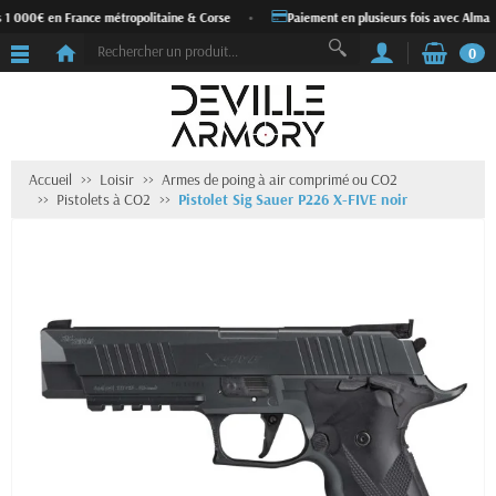
s 1 000€ en France métropolitaine & Corse
•
Paiement en plusieurs fois avec Alma
0
Accueil
Loisir
Armes de poing à air comprimé ou CO2
Pistolets à CO2
Pistolet Sig Sauer P226 X-FIVE noir