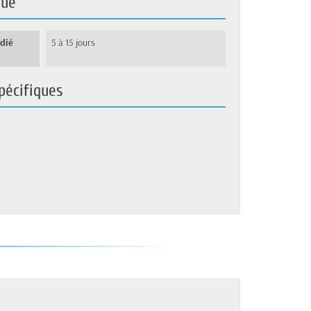
que
édié
5 à 15 jours
pécifiques