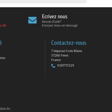
Ecrivez nous
Besoin d'aide?
Envoyez nous un message
 à 10h
é
Contactez-nous
7 Impasse Croix Blaise
57280 Feves
ires
France
0387715329
 dans les