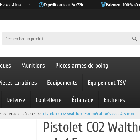
 avec Alma
•
Expédition sous 24/72h
•
Paiement 100% sécuri
iques
Munitions
Pieces armes de poing
Pieces carabines
Equipements
Equipement TSV
Défense
Coutellerie
Éclairage
Enchères
2
Pistolets à CO2
Pistolet CO2 Walther P38 métal BB's cal. 4,5 mm
Pistolet CO2 Walth