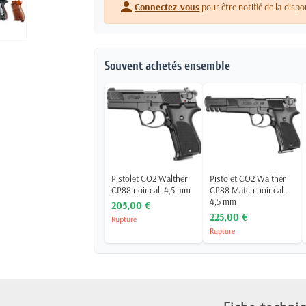
person
Connectez-vous
pour être notifié de la dispo
Souvent achetés ensemble
Pistolet CO2 Walther
Pistolet CO2 Walther
CP88 noir cal. 4,5 mm
CP88 Match noir cal.
4,5 mm
205,00 €
225,00 €
Rupture
Rupture