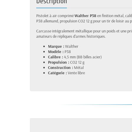
Description
Pistolet à air comprimé
Walther P38
en finition métal, cali
P38 allemand, propulsion CO2 12 g pour un tir de loisir au p
Carcasse intégralement métallique pour un poids et une prise
amateurs de répliques d'armes historiques.
Marque :
Walther
Modèle :
P38
Calibre :
4,5 mm (BB billes acier)
Propulsion :
CO2 12 g
Construction :
Métal
Catégorie :
Vente libre