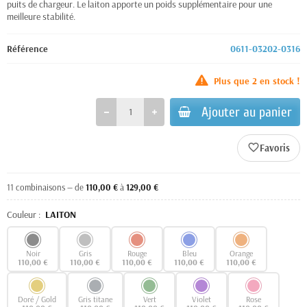
puits de chargeur. Le laiton apporte un poids supplémentaire pour une
meilleure stabilité.
Référence
0611-03202-0316
Plus que
2
en stock !
Ajouter au panier
favorite_border
11 combinaisons — de
110,00 €
à
129,00 €
Couleur :
LAITON
Noir
Gris
Rouge
Bleu
Orange
110,00 €
110,00 €
110,00 €
110,00 €
110,00 €
Doré / Gold
Gris titane
Vert
Violet
Rose