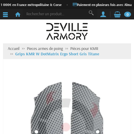
 1 000€ en France métropolitaine & Corse
•
Paiement en plusieurs fois avec Alma
0
Accueil
Pieces armes de poing
Pièces pour KMR
Grips KMR W DotMatrix Ergo Short Gris Titane