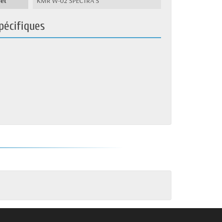
let
KMR W-02 SPECTRA S
pécifiques