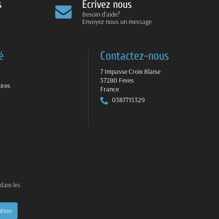
s
Ecrivez nous
Besoin d'aide?
Envoyez nous un message
é
Contactez-nous
7 Impasse Croix Blaise
57280 Feves
ires
France
0387715329
 dans les