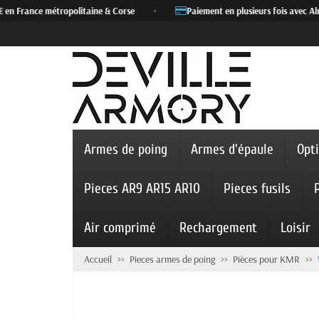
en France métropolitaine & Corse
•
Paiement en plusieurs fois avec Alm
Armes de poing
Armes d'épaule
Opt
Pieces AR9 AR15 AR10
Pieces fusils
Air comprimé
Rechargement
Loisir
Accueil
Pieces armes de poing
Pièces pour KMR