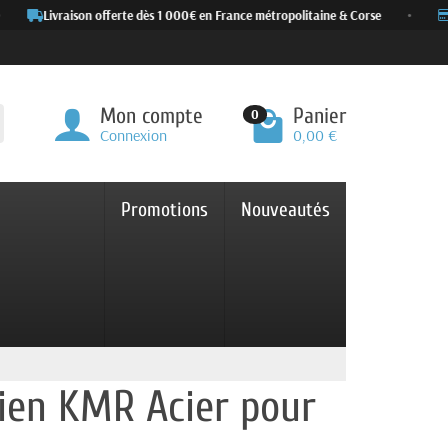
Livraison offerte dès 1 000€ en France métropolitaine & Corse
•
P
Mon compte
Panier
0
Connexion
0,00 €
Promotions
Nouveautés
hien KMR Acier pour