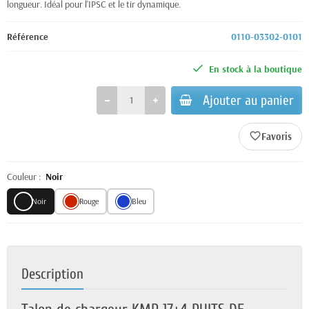
longueur. Idéal pour l'IPSC et le tir dynamique.
Référence
0110-03302-0101
En stock à la boutique
Ajouter au panier
favorite_border
Couleur :
Noir
Noir
Rouge
Bleu
Description