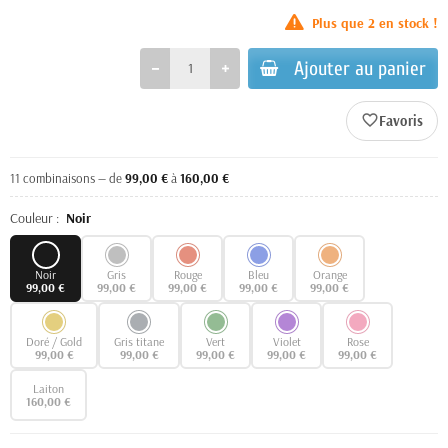
Plus que
2
en stock !
Ajouter au panier
favorite_border
11 combinaisons — de
99,00 €
à
160,00 €
Couleur :
Noir
Noir
Gris
Rouge
Bleu
Orange
99,00 €
99,00 €
99,00 €
99,00 €
99,00 €
Doré / Gold
Gris titane
Vert
Violet
Rose
99,00 €
99,00 €
99,00 €
99,00 €
99,00 €
Laiton
160,00 €