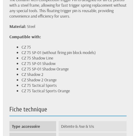
with a steel frame, allowing for fast trigger spring replacement without
any special tools. This floating trigger pin is reusable, providing
convenience and efficiency for users.
Material:
Steel
Compatible with:
CZ 75
CZ 75 SP-01 (without firing pin block models)
CZ 75 Shadow Line
CZ 75 SP-01 Shadow
CZ 75 SP-01 Shadow Orange
CZ Shadow 2
CZ Shadow 2 Orange
CZ 75 Tactical Sports
CZ 75 Tactical Sports Orange
Fiche technique
Type accessoire
Détente & Axe & Vis