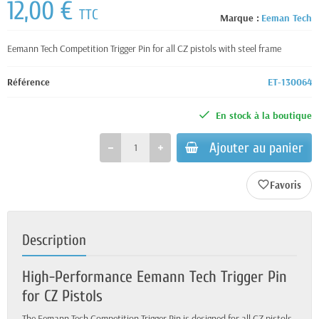
12,00 €
TTC
Marque :
Eeman Tech
Eemann Tech Competition Trigger Pin for all CZ pistols with steel frame
Référence
ET-130064
En stock à la boutique
Ajouter au panier
favorite_border
Description
High-Performance Eemann Tech Trigger Pin
for CZ Pistols
The Eemann Tech Competition Trigger Pin is designed for all CZ pistols