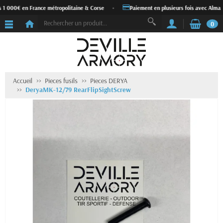
s 1 000€ en France métropolitaine & Corse
•
Paiement en plusieurs fois avec Alma
0
Accueil
Pieces fusils
Pieces DERYA
DeryaMK-12/79 RearFlipSightScrew