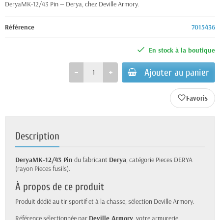
DeryaMK-12/43 Pin — Derya, chez Deville Armory.
Référence
7015436
En stock à la boutique
Ajouter au panier
favorite_border
Description
DeryaMK-12/43 Pin
du fabricant
Derya
, catégorie Pieces DERYA
(rayon Pieces fusils).
À propos de ce produit
Produit dédié au tir sportif et à la chasse, sélection Deville Armory.
Référence sélectionnée par
Deville Armory
, votre armurerie