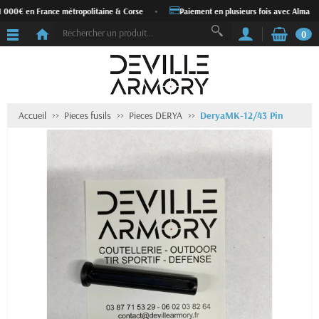
1 000€ en France métropolitaine & Corse
•
Paiement en plusieurs fois avec Alma
0
Accueil
Pieces fusils
Pieces DERYA
DeryaMK-12/43 Pin