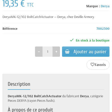
19,35 €
TTC
Marque :
Derya
DeryaMK-12/102 BoltCatchActuator — Derya, chez Deville Armory.
Référence
7002300
En stock à la boutique
Ajouter au panier
favorite_border
Description
DeryaMK-12/102 BoltCatchActuator
du fabricant
Derya
, catégorie
Pieces DERYA (rayon Pieces fusils).
À propos de ce produit