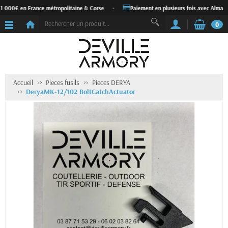
 1 000€ en France métropolitaine & Corse
•
Paiement en plusieurs fois avec Alma
0
Accueil
Pieces fusils
Pieces DERYA
DeryaMK-12/102 BoltCatchActuator